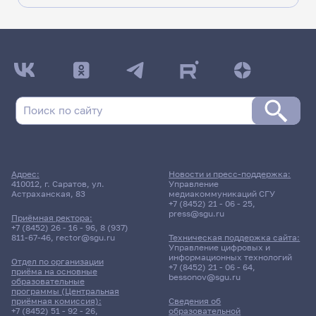
ДАТА ПОСЛЕДНЕГО ОБНОВЛЕНИЯ:
27.01.2026
Расписание сессии: Институт филологии и
журналистики
Заочная форма обучения | 511 группа
Адрес:
Новости и пресс-поддержка:
Расписание сессии еще не заполнено!
410012, г. Саратов, ул.
Управление
Астраханская, 83
медиакоммуникаций СГУ
+7 (8452) 21 - 06 - 25
,
press@sgu.ru
Приёмная ректора:
+7 (8452) 26 - 16 - 96
,
8 (937)
811-67-46
,
rector@sgu.ru
Техническая поддержка сайта:
Управление цифровых и
информационных технологий
Отдел по организации
+7 (8452) 21 - 06 - 64
,
приёма на основные
bessonov@sgu.ru
образовательные
программы (Центральная
приёмная комиссия):
Сведения об
+7 (8452) 51 - 92 - 26
,
образовательной