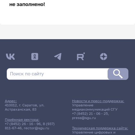
не заполнено!
ДАТА ПОСЛЕДНЕГО ОБНОВЛЕНИЯ:
НЕ ОБНОВЛЯЛОСЬ
Расписание сессии
20 мая 2026 г. 14:00
Консультация
Адрес:
Новости и пресс-поддержка:
химия твердого тела
410012, г. Саратов, ул.
Управление
Астраханская, 83
медиакоммуникаций СГУ
+7 (8452) 21 - 06 - 25
,
press@sgu.ru
411гр., Институт химии
Приёмная ректора:
Д/о
+7 (8452) 26 - 16 - 96
,
8 (937)
811-67-46
,
rector@sgu.ru
Техническая поддержка сайта:
Управление цифровых и