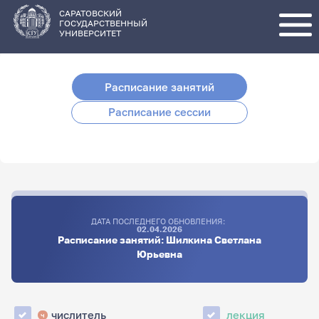
Перейти
к
основному
САРАТОВСКИЙ
содержанию
ГОСУДАРСТВЕННЫЙ
УНИВЕРСИТЕТ
Расписание занятий
Расписание сессии
ДАТА ПОСЛЕДНЕГО ОБНОВЛЕНИЯ:
02.04.2026
Расписание занятий: Шилкина Светлана
Юрьевна
числитель
лекция
ч