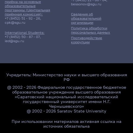
приёма на основные
bessonov@sgu.ru
образовательные
12 корпус, 415 комната
программы (Центральная
приёмная комиссия):
Сведения об
+7 (8452) 51 - 92 - 26
,
образовательной
30 апреля 2026 г. 13:50
cpk@sgu.ru
организации
Политика обработки
персональных данных
International Students:
Экзамен
+7 (8452) 50 - 87 - 07
,
Противодействие
Администрирование
ied@sgu.ru
коррупции
информационных систем
441гр., КНиИТ
Д/о
Учредитель:
Министерство науки и высшего образования
12 корпус, 304 комната
РФ
@ 2002 - 2026 Федеральное государственное бюджетное
13 июня 2026 г. 10:00
образовательное учреждение высшего образования
«Саратовский национальный исследовательский
государственный университет имени Н.Г.
Консультация
Чернышевского»
Операционные системы
@ 2002 - 2026 Saratov State University
При использовании материалов активная ссылка на
331гр., КНиИТ
источник обязательна
Д/о