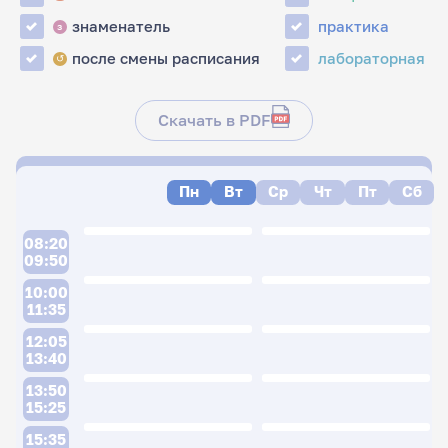
знаменатель
практика
з
после смены расписания
лабораторная
↺
Скачать в PDF
Пн
Вт
Ср
Чт
Пт
Сб
08:20
09:50
10:00
11:35
12:05
13:40
13:50
15:25
15:35