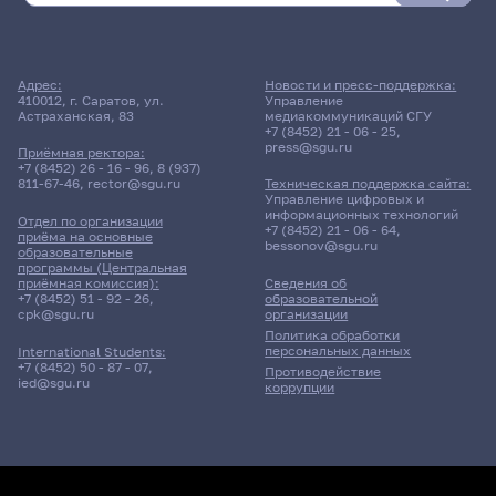
Адрес:
Новости и пресс-поддержка:
410012, г. Саратов, ул.
Управление
Астраханская, 83
медиакоммуникаций СГУ
+7 (8452) 21 - 06 - 25
,
press@sgu.ru
Приёмная ректора:
+7 (8452) 26 - 16 - 96
,
8 (937)
811-67-46
,
rector@sgu.ru
Техническая поддержка сайта:
Управление цифровых и
информационных технологий
Отдел по организации
+7 (8452) 21 - 06 - 64
,
приёма на основные
bessonov@sgu.ru
образовательные
программы (Центральная
приёмная комиссия):
Сведения об
+7 (8452) 51 - 92 - 26
,
образовательной
cpk@sgu.ru
организации
Политика обработки
персональных данных
International Students:
+7 (8452) 50 - 87 - 07
,
Противодействие
ied@sgu.ru
коррупции