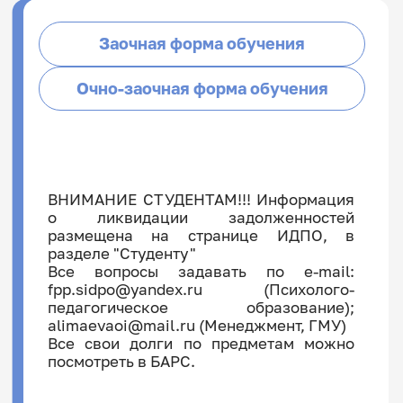
Заочная форма обучения
Очно-заочная форма обучения
1 курс:
111
2 курс:
211
4 курс:
421
ВНИМАНИЕ СТУДЕНТАМ!!! Информация
3 курс:
311
о ликвидации задолженностей
4 курс:
411
размещена на странице ИДПО, в
1 курс:
121
141
2 курс:
221
241
разделе "Студенту"
1 курс:
131
3 курс:
321
341
Все вопросы задавать по e-mail:
2 курс:
231
fpp.sidpo@yandex.ru (Психолого-
3 курс:
331
педагогическое образование);
alimaevaoi@mail.ru (Менеджмент, ГМУ)
Все свои долги по предметам можно
посмотреть в БАРС.