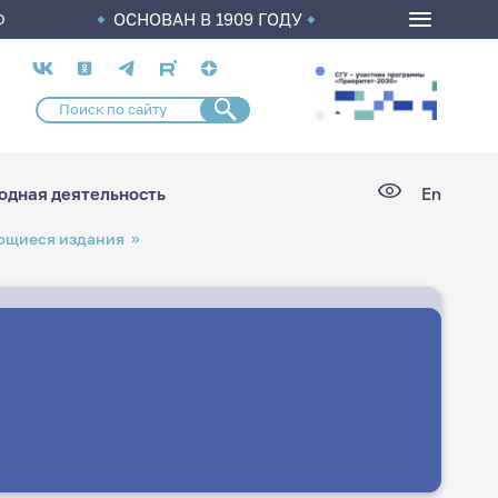
ОСНОВАН В 1909 ГОДУ
О
Социальные
сети
дная деятельность
En
ющиеся издания