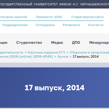
ОСУДАРСТВЕННЫЙ УНИВЕРСИТЕТ ИМЕНИ Н.Г. ЧЕРНЫШЕВСКОГ
списание занятий
Приоритет 2030
Старая версия сайта
Подразделения
Сотрудники
Реквизиты
Контакты
ации
Студенчество
Медиа
ДПО
Междунаро
 деятельности
Научные издания СГУ
Сборники и продолжа
ия [ISSN (online): 2658-4948]
Архив
17 выпуск, 2014
17 выпуск, 2014