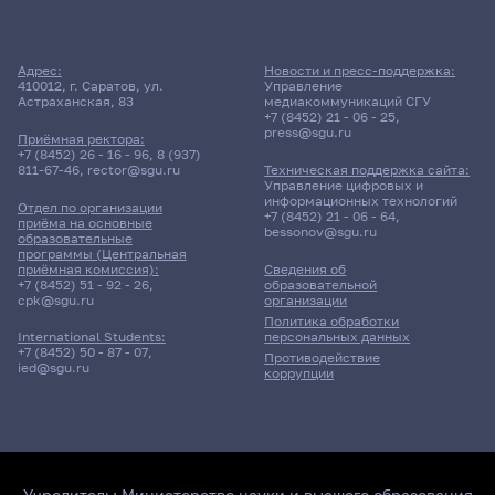
Адрес:
Новости и пресс-поддержка:
410012, г. Саратов, ул.
Управление
Астраханская, 83
медиакоммуникаций СГУ
+7 (8452) 21 - 06 - 25
,
press@sgu.ru
Приёмная ректора:
+7 (8452) 26 - 16 - 96
,
8 (937)
811-67-46
,
rector@sgu.ru
Техническая поддержка сайта:
Управление цифровых и
информационных технологий
Отдел по организации
+7 (8452) 21 - 06 - 64
,
приёма на основные
bessonov@sgu.ru
образовательные
программы (Центральная
приёмная комиссия):
Сведения об
+7 (8452) 51 - 92 - 26
,
образовательной
cpk@sgu.ru
организации
Политика обработки
персональных данных
International Students:
+7 (8452) 50 - 87 - 07
,
Противодействие
ied@sgu.ru
коррупции
Учредитель:
Министерство науки и высшего образования