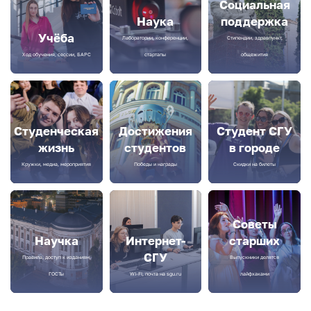
Социальная
Наука
поддержка
Учёба
Лаборатории, конференции,
Стипендии, здравпункт,
Ход обучения, сессии, БАРС
стартапы
общежития
Студенческая
Достижения
Студент СГУ
жизнь
студентов
в городе
Кружки, медиа, мероприятия
Победы и награды
Скидки на билеты
Советы
Научка
Интернет-
старших
СГУ
Правила, доступ к изданиям,
Выпускники делятся
ГОСТы
WI-FI, почта на sgu.ru
лайфхаками