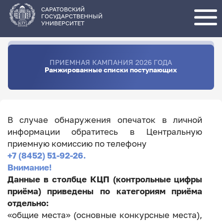
Перейти
к
основному
САРАТОВСКИЙ
содержанию
ГОСУДАРСТВЕННЫЙ
УНИВЕРСИТЕТ
ПРИЕМНАЯ КАМПАНИЯ 2026 ГОДА
Ранжированные списки поступающих
В случае обнаружения опечаток в личной
информации обратитесь в Центральную
приемную комиссию по телефону
+7 (8452) 51-92-26.
Внимание!
Данные в столбце КЦП (контрольные цифры
приёма) приведены по категориям приёма
отдельно:
«общие места» (основные конкурсные места),