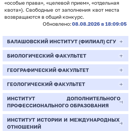
«особые права», «целевой прием», «отдельная
квота»). Свободные от заполнения квот места
возвращаются в общий конкурс.
Обновлено:
08.08.2026 в 18:09:05
БАЛАШОВСКИЙ ИНСТИТУТ (ФИЛИАЛ) СГУ
БИОЛОГИЧЕСКИЙ ФАКУЛЬТЕТ
44.03.02
Психолого-педагогическое образование
ГЕОГРАФИЧЕСКИЙ ФАКУЛЬТЕТ
06.03.01
Очная | Бакалавр
Биология
ГЕОЛОГИЧЕСКИЙ ФАКУЛЬТЕТ
05.03.02
Всего бюджетных мест - 10
Очная | Бакалавр
География
ИНСТИТУТ ДОПОЛНИТЕЛЬНОГО
05.03.01
ПРОФЕССИОНАЛЬНОГО ОБРАЗОВАНИЯ
Всего бюджетных мест - 50
Бюджет/
Профиль: Практическая
Очная | Бакалавр
Геология
Общие места
психология образования
ИНСТИТУТ ИСТОРИИ И МЕЖДУНАРОДНЫХ
38.03.02
Всего бюджетных мест - 15
Бюджет/Общие места
Очная | Бакалавр
ОТНОШЕНИЙ
8