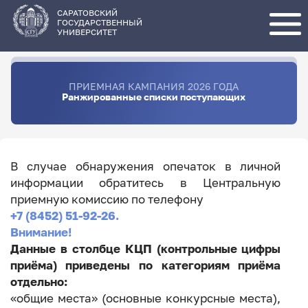
Перейти
к
основному
САРАТОВСКИЙ
содержанию
ГОСУДАРСТВЕННЫЙ
УНИВЕРСИТЕТ
ПРИЕМНАЯ КАМПАНИЯ 2026 ГОДА
Ранжированные списки поступающих
В случае обнаружения опечаток в личной
информации обратитесь в Центральную
приемную комиссию по телефону
+7 (8452) 51-92-26.
Внимание!
Данные в столбце КЦП (контрольные цифры
приёма) приведены по категориям приёма
отдельно:
«общие места» (основные конкурсные места),