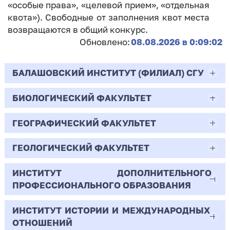
«особые права», «целевой прием», «отдельная
квота»). Свободные от заполнения квот места
возвращаются в общий конкурс.
Обновлено:
08.08.2026 в 0:09:02
БАЛАШОВСКИЙ ИНСТИТУТ (ФИЛИАЛ) СГУ
БИОЛОГИЧЕСКИЙ ФАКУЛЬТЕТ
44.03.02
Психолого-педагогическое образование
ГЕОГРАФИЧЕСКИЙ ФАКУЛЬТЕТ
06.03.01
Очная | Бакалавр
Биология
ГЕОЛОГИЧЕСКИЙ ФАКУЛЬТЕТ
05.03.02
Всего бюджетных мест - 10
Очная | Бакалавр
География
ИНСТИТУТ ДОПОЛНИТЕЛЬНОГО
05.03.01
ПРОФЕССИОНАЛЬНОГО ОБРАЗОВАНИЯ
Всего бюджетных мест - 50
Бюджет/
Профиль: Практическая
Очная | Бакалавр
Геология
Общие места
психология образования
ИНСТИТУТ ИСТОРИИ И МЕЖДУНАРОДНЫХ
38.03.02
Всего бюджетных мест - 15
Бюджет/Общие места
Очная | Бакалавр
ОТНОШЕНИЙ
8