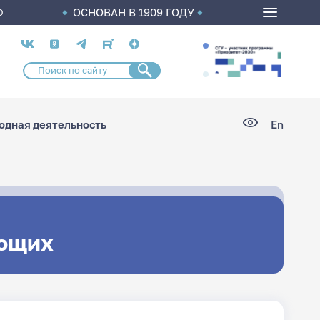
ОСНОВАН В 1909 ГОДУ
О
Социальные
сети
дная деятельность
En
ющих