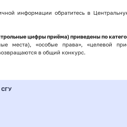
личной информации обратитесь в Центральн
нтрольные цифры приёма) приведены по катего
ые места), «особые права», «целевой прие
возвращаются в общий конкурс.
 СГУ
Форма
альность
К
подготовки