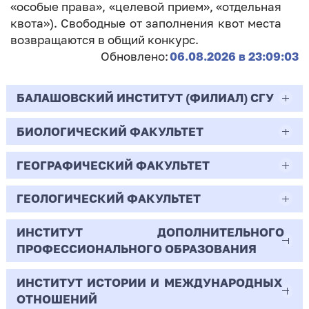
«особые права», «целевой прием», «отдельная
квота»). Свободные от заполнения квот места
возвращаются в общий конкурс.
Обновлено:
06.08.2026 в 23:09:03
БАЛАШОВСКИЙ ИНСТИТУТ (ФИЛИАЛ) СГУ
БИОЛОГИЧЕСКИЙ ФАКУЛЬТЕТ
44.03.02
Психолого-педагогическое образование
ГЕОГРАФИЧЕСКИЙ ФАКУЛЬТЕТ
06.03.01
Очная | Бакалавр
Биология
ГЕОЛОГИЧЕСКИЙ ФАКУЛЬТЕТ
05.03.02
Всего бюджетных мест - 10
Очная | Бакалавр
География
ИНСТИТУТ ДОПОЛНИТЕЛЬНОГО
05.03.01
ПРОФЕССИОНАЛЬНОГО ОБРАЗОВАНИЯ
Всего бюджетных мест - 50
Бюджет/
Профиль: Практическая
Очная | Бакалавр
Геология
Общие места
психология образования
ИНСТИТУТ ИСТОРИИ И МЕЖДУНАРОДНЫХ
38.03.02
Всего бюджетных мест - 15
Бюджет/Общие места
Очная | Бакалавр
ОТНОШЕНИЙ
8