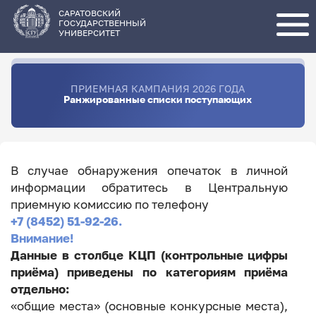
Перейти
к
основному
САРАТОВСКИЙ
содержанию
ГОСУДАРСТВЕННЫЙ
УНИВЕРСИТЕТ
ПРИЕМНАЯ КАМПАНИЯ 2026 ГОДА
Ранжированные списки поступающих
В случае обнаружения опечаток в личной
информации обратитесь в Центральную
приемную комиссию по телефону
+7 (8452) 51-92-26.
Внимание!
Данные в столбце КЦП (контрольные цифры
приёма) приведены по категориям приёма
отдельно:
«общие места» (основные конкурсные места),