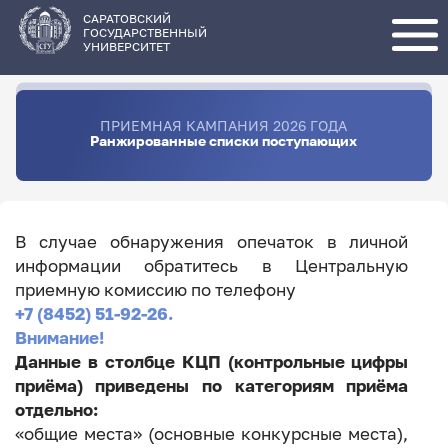
Перейти
к
основному
САРАТОВСКИЙ
содержанию
ГОСУДАРСТВЕННЫЙ
УНИВЕРСИТЕТ
ПРИЕМНАЯ КАМПАНИЯ 2026 ГОДА
Ранжированные списки поступающих
В случае обнаружения опечаток в личной
информации обратитесь в Центральную
приемную комиссию по телефону
+7 (8452) 51-92-26.
Внимание!
Данные в столбце КЦП (контрольные цифры
приёма) приведены по категориям приёма
отдельно:
«общие места» (основные конкурсные места),