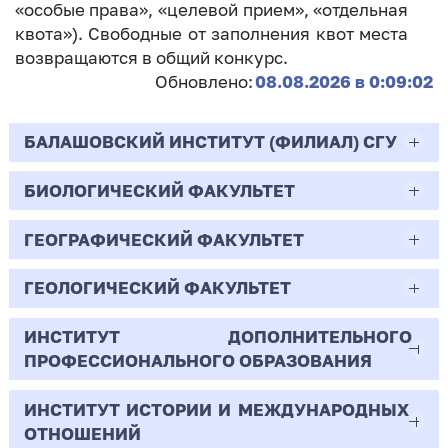
«особые права», «целевой прием», «отдельная
квота»). Свободные от заполнения квот места
возвращаются в общий конкурс.
Обновлено:
08.08.2026 в 0:09:02
БАЛАШОВСКИЙ ИНСТИТУТ (ФИЛИАЛ) СГУ
БИОЛОГИЧЕСКИЙ ФАКУЛЬТЕТ
44.03.02
Психолого-педагогическое образование
ГЕОГРАФИЧЕСКИЙ ФАКУЛЬТЕТ
06.03.01
Очная | Бакалавр
Биология
ГЕОЛОГИЧЕСКИЙ ФАКУЛЬТЕТ
05.03.02
Всего бюджетных мест - 10
Очная | Бакалавр
География
ИНСТИТУТ ДОПОЛНИТЕЛЬНОГО
05.03.01
ПРОФЕССИОНАЛЬНОГО ОБРАЗОВАНИЯ
Всего бюджетных мест - 50
Бюджет/
Профиль: Практическая
Очная | Бакалавр
Геология
Общие места
психология образования
ИНСТИТУТ ИСТОРИИ И МЕЖДУНАРОДНЫХ
38.03.02
Всего бюджетных мест - 15
Бюджет/Общие места
Очная | Бакалавр
ОТНОШЕНИЙ
8