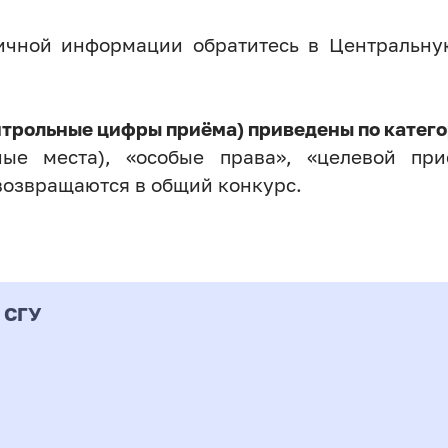
личной информации обратитесь в Центральн
нтрольные цифры приёма) приведены по катего
ые места), «особые права», «целевой прие
возвращаются в общий конкурс.
 СГУ
Форма
альность
К
подготовки