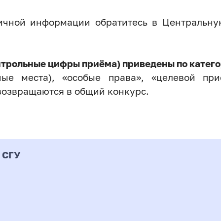
личной информации обратитесь в Центральн
нтрольные цифры приёма) приведены по катего
ые места), «особые права», «целевой прие
возвращаются в общий конкурс.
 СГУ
Форма
альность
К
подготовки