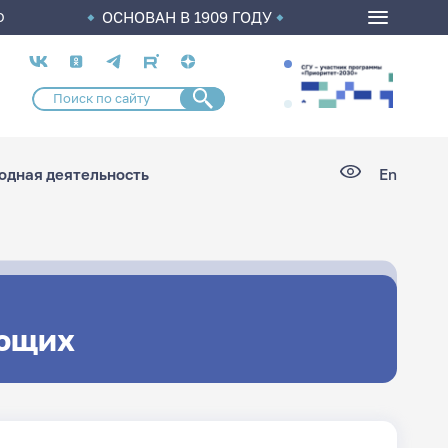
ОСНОВАН В 1909 ГОДУ
О
Социальные
сети
дная деятельность
En
ющих