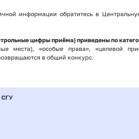
личной информации обратитесь в Центральн
нтрольные цифры приёма) приведены по катего
ые места), «особые права», «целевой прие
возвращаются в общий конкурс.
 СГУ
Форма
альность
К
подготовки