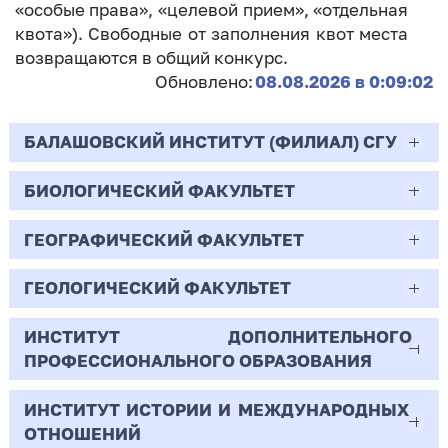
«особые права», «целевой прием», «отдельная
квота»). Свободные от заполнения квот места
возвращаются в общий конкурс.
Обновлено:
08.08.2026 в 0:09:02
БАЛАШОВСКИЙ ИНСТИТУТ (ФИЛИАЛ) СГУ
БИОЛОГИЧЕСКИЙ ФАКУЛЬТЕТ
44.03.02
Психолого-педагогическое образование
ГЕОГРАФИЧЕСКИЙ ФАКУЛЬТЕТ
06.03.01
Очная | Бакалавр
Биология
ГЕОЛОГИЧЕСКИЙ ФАКУЛЬТЕТ
05.03.02
Всего бюджетных мест - 10
Очная | Бакалавр
География
ИНСТИТУТ ДОПОЛНИТЕЛЬНОГО
05.03.01
ПРОФЕССИОНАЛЬНОГО ОБРАЗОВАНИЯ
Всего бюджетных мест - 50
Бюджет/
Профиль: Практическая
Очная | Бакалавр
Геология
Общие места
психология образования
ИНСТИТУТ ИСТОРИИ И МЕЖДУНАРОДНЫХ
38.03.02
Всего бюджетных мест - 15
Бюджет/Общие места
Очная | Бакалавр
ОТНОШЕНИЙ
8