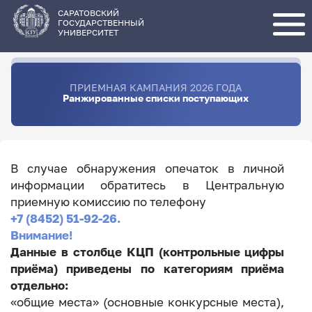
Перейти
к
основному
САРАТОВСКИЙ
содержанию
ГОСУДАРСТВЕННЫЙ
УНИВЕРСИТЕТ
ПРИЕМНАЯ КАМПАНИЯ 2026 ГОДА
Ранжированные списки поступающих
В случае обнаружения опечаток в личной
информации обратитесь в Центральную
приемную комиссию по телефону
+7 (8452) 51-92-26.
Внимание!
Данные в столбце КЦП (контрольные цифры
приёма) приведены по категориям приёма
отдельно:
«общие места» (основные конкурсные места),