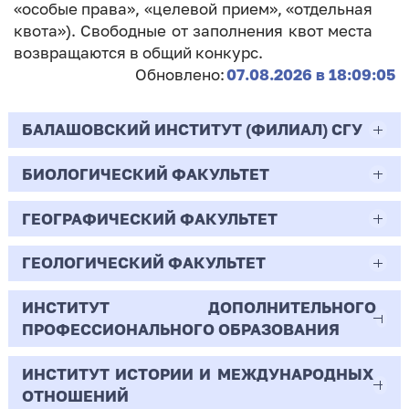
«особые права», «целевой прием», «отдельная
квота»). Свободные от заполнения квот места
возвращаются в общий конкурс.
Обновлено:
07.08.2026 в 18:09:05
БАЛАШОВСКИЙ ИНСТИТУТ (ФИЛИАЛ) СГУ
БИОЛОГИЧЕСКИЙ ФАКУЛЬТЕТ
44.03.02
Психолого-педагогическое образование
ГЕОГРАФИЧЕСКИЙ ФАКУЛЬТЕТ
06.03.01
Очная | Бакалавр
Биология
ГЕОЛОГИЧЕСКИЙ ФАКУЛЬТЕТ
05.03.02
Всего бюджетных мест - 10
Очная | Бакалавр
География
ИНСТИТУТ ДОПОЛНИТЕЛЬНОГО
05.03.01
ПРОФЕССИОНАЛЬНОГО ОБРАЗОВАНИЯ
Всего бюджетных мест - 50
Бюджет/
Профиль: Практическая
Очная | Бакалавр
Геология
Общие места
психология образования
ИНСТИТУТ ИСТОРИИ И МЕЖДУНАРОДНЫХ
38.03.02
Всего бюджетных мест - 15
Бюджет/Общие места
Очная | Бакалавр
ОТНОШЕНИЙ
8