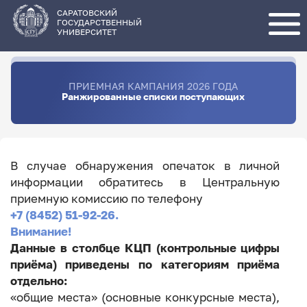
Перейти
к
основному
САРАТОВСКИЙ
содержанию
ГОСУДАРСТВЕННЫЙ
УНИВЕРСИТЕТ
ПРИЕМНАЯ КАМПАНИЯ 2026 ГОДА
Ранжированные списки поступающих
В случае обнаружения опечаток в личной
информации обратитесь в Центральную
приемную комиссию по телефону
+7 (8452) 51-92-26.
Внимание!
Данные в столбце КЦП (контрольные цифры
приёма) приведены по категориям приёма
отдельно:
«общие места» (основные конкурсные места),