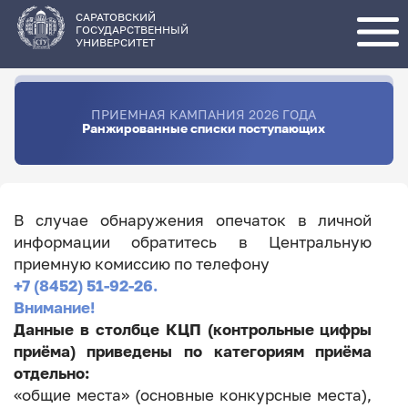
Перейти
к
основному
САРАТОВСКИЙ
содержанию
ГОСУДАРСТВЕННЫЙ
УНИВЕРСИТЕТ
ПРИЕМНАЯ КАМПАНИЯ 2026 ГОДА
Ранжированные списки поступающих
В случае обнаружения опечаток в личной
информации обратитесь в Центральную
приемную комиссию по телефону
+7 (8452) 51-92-26.
Внимание!
Данные в столбце КЦП (контрольные цифры
приёма) приведены по категориям приёма
отдельно:
«общие места» (основные конкурсные места),