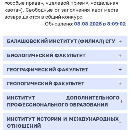
«особые права», «целевой прием», «отдельная
квота»). Свободные от заполнения квот места
возвращаются в общий конкурс.
Обновлено:
08.08.2026 в 8:09:02
БАЛАШОВСКИЙ ИНСТИТУТ (ФИЛИАЛ) СГУ
БИОЛОГИЧЕСКИЙ ФАКУЛЬТЕТ
44.03.02
Психолого-педагогическое образование
ГЕОГРАФИЧЕСКИЙ ФАКУЛЬТЕТ
06.03.01
Очная | Бакалавр
Биология
ГЕОЛОГИЧЕСКИЙ ФАКУЛЬТЕТ
05.03.02
Всего бюджетных мест - 10
Очная | Бакалавр
География
ИНСТИТУТ ДОПОЛНИТЕЛЬНОГО
05.03.01
ПРОФЕССИОНАЛЬНОГО ОБРАЗОВАНИЯ
Всего бюджетных мест - 50
Бюджет/
Профиль: Практическая
Очная | Бакалавр
Геология
Общие места
психология образования
ИНСТИТУТ ИСТОРИИ И МЕЖДУНАРОДНЫХ
38.03.02
Всего бюджетных мест - 15
Бюджет/Общие места
Очная | Бакалавр
ОТНОШЕНИЙ
8