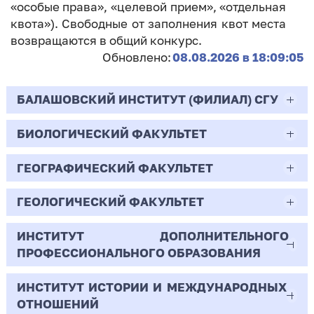
«особые права», «целевой прием», «отдельная
квота»). Свободные от заполнения квот места
возвращаются в общий конкурс.
Обновлено:
08.08.2026 в 18:09:05
БАЛАШОВСКИЙ ИНСТИТУТ (ФИЛИАЛ) СГУ
БИОЛОГИЧЕСКИЙ ФАКУЛЬТЕТ
44.03.02
Психолого-педагогическое образование
ГЕОГРАФИЧЕСКИЙ ФАКУЛЬТЕТ
06.03.01
Очная | Бакалавр
Биология
ГЕОЛОГИЧЕСКИЙ ФАКУЛЬТЕТ
05.03.02
Всего бюджетных мест - 10
Очная | Бакалавр
География
ИНСТИТУТ ДОПОЛНИТЕЛЬНОГО
05.03.01
ПРОФЕССИОНАЛЬНОГО ОБРАЗОВАНИЯ
Всего бюджетных мест - 50
Бюджет/
Профиль: Практическая
Очная | Бакалавр
Геология
Общие места
психология образования
ИНСТИТУТ ИСТОРИИ И МЕЖДУНАРОДНЫХ
38.03.02
Всего бюджетных мест - 15
Бюджет/Общие места
Очная | Бакалавр
ОТНОШЕНИЙ
8