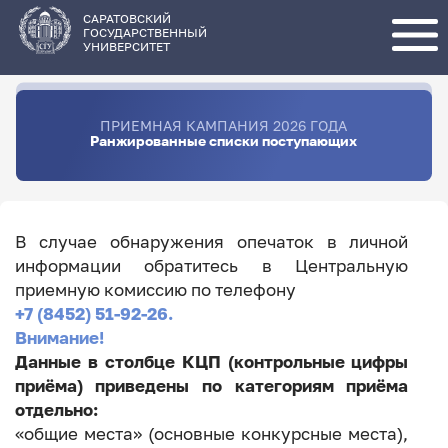
Перейти
к
основному
САРАТОВСКИЙ
содержанию
ГОСУДАРСТВЕННЫЙ
УНИВЕРСИТЕТ
ПРИЕМНАЯ КАМПАНИЯ 2026 ГОДА
Ранжированные списки поступающих
В случае обнаружения опечаток в личной
информации обратитесь в Центральную
приемную комиссию по телефону
+7 (8452) 51-92-26.
Внимание!
Данные в столбце КЦП (контрольные цифры
приёма) приведены по категориям приёма
отдельно:
«общие места» (основные конкурсные места),