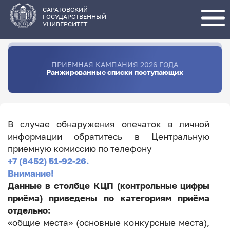
Перейти
к
основному
САРАТОВСКИЙ
содержанию
ГОСУДАРСТВЕННЫЙ
УНИВЕРСИТЕТ
ПРИЕМНАЯ КАМПАНИЯ 2026 ГОДА
Ранжированные списки поступающих
В случае обнаружения опечаток в личной
информации обратитесь в Центральную
приемную комиссию по телефону
+7 (8452) 51-92-26.
Внимание!
Данные в столбце КЦП (контрольные цифры
приёма) приведены по категориям приёма
отдельно:
«общие места» (основные конкурсные места),