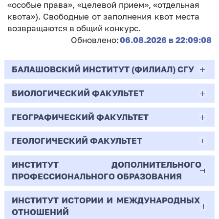
«особые права», «целевой прием», «отдельная
квота»). Свободные от заполнения квот места
возвращаются в общий конкурс.
Обновлено:
06.08.2026 в 22:09:08
БАЛАШОВСКИЙ ИНСТИТУТ (ФИЛИАЛ) СГУ
БИОЛОГИЧЕСКИЙ ФАКУЛЬТЕТ
44.03.02
Психолого-педагогическое образование
ГЕОГРАФИЧЕСКИЙ ФАКУЛЬТЕТ
06.03.01
Очная | Бакалавр
Биология
ГЕОЛОГИЧЕСКИЙ ФАКУЛЬТЕТ
05.03.02
Всего бюджетных мест - 10
Очная | Бакалавр
География
ИНСТИТУТ ДОПОЛНИТЕЛЬНОГО
05.03.01
ПРОФЕССИОНАЛЬНОГО ОБРАЗОВАНИЯ
Всего бюджетных мест - 50
Бюджет/
Профиль: Практическая
Очная | Бакалавр
Геология
Общие места
психология образования
ИНСТИТУТ ИСТОРИИ И МЕЖДУНАРОДНЫХ
38.03.02
Всего бюджетных мест - 15
Бюджет/Общие места
Очная | Бакалавр
ОТНОШЕНИЙ
8