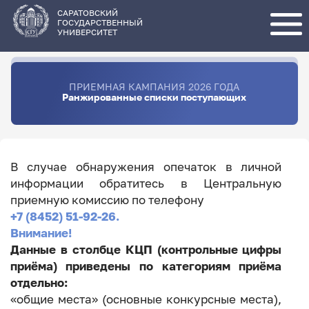
Перейти
к
основному
САРАТОВСКИЙ
содержанию
ГОСУДАРСТВЕННЫЙ
УНИВЕРСИТЕТ
ПРИЕМНАЯ КАМПАНИЯ 2026 ГОДА
Ранжированные списки поступающих
В случае обнаружения опечаток в личной
информации обратитесь в Центральную
приемную комиссию по телефону
+7 (8452) 51-92-26.
Внимание!
Данные в столбце КЦП (контрольные цифры
приёма) приведены по категориям приёма
отдельно:
«общие места» (основные конкурсные места),