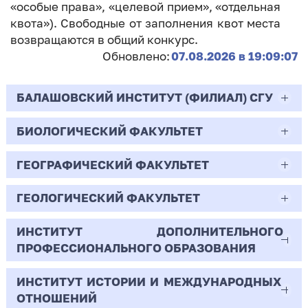
«особые права», «целевой прием», «отдельная
квота»). Свободные от заполнения квот места
возвращаются в общий конкурс.
Обновлено:
07.08.2026 в 19:09:07
БАЛАШОВСКИЙ ИНСТИТУТ (ФИЛИАЛ) СГУ
БИОЛОГИЧЕСКИЙ ФАКУЛЬТЕТ
44.03.02
Психолого-педагогическое образование
ГЕОГРАФИЧЕСКИЙ ФАКУЛЬТЕТ
06.03.01
Очная | Бакалавр
Биология
ГЕОЛОГИЧЕСКИЙ ФАКУЛЬТЕТ
05.03.02
Всего бюджетных мест - 10
Очная | Бакалавр
География
ИНСТИТУТ ДОПОЛНИТЕЛЬНОГО
05.03.01
ПРОФЕССИОНАЛЬНОГО ОБРАЗОВАНИЯ
Всего бюджетных мест - 50
Бюджет/
Профиль: Практическая
Очная | Бакалавр
Геология
Общие места
психология образования
ИНСТИТУТ ИСТОРИИ И МЕЖДУНАРОДНЫХ
38.03.02
Всего бюджетных мест - 15
Бюджет/Общие места
Очная | Бакалавр
ОТНОШЕНИЙ
8