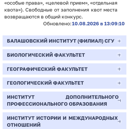
«особые права», «целевой прием», «отдельная
квота»). Свободные от заполнения квот места
возвращаются в общий конкурс.
Обновлено:
10.08.2026 в 13:09:10
БАЛАШОВСКИЙ ИНСТИТУТ (ФИЛИАЛ) СГУ
БИОЛОГИЧЕСКИЙ ФАКУЛЬТЕТ
44.03.02
Психолого-педагогическое образование
ГЕОГРАФИЧЕСКИЙ ФАКУЛЬТЕТ
06.03.01
Очная | Бакалавр
Биология
ГЕОЛОГИЧЕСКИЙ ФАКУЛЬТЕТ
05.03.02
Всего бюджетных мест - 10
Очная | Бакалавр
География
ИНСТИТУТ ДОПОЛНИТЕЛЬНОГО
05.03.01
ПРОФЕССИОНАЛЬНОГО ОБРАЗОВАНИЯ
Всего бюджетных мест - 50
Бюджет/
Профиль: Практическая
Очная | Бакалавр
Геология
Общие места
психология образования
ИНСТИТУТ ИСТОРИИ И МЕЖДУНАРОДНЫХ
38.03.02
Всего бюджетных мест - 15
Бюджет/Общие места
Очная | Бакалавр
ОТНОШЕНИЙ
8