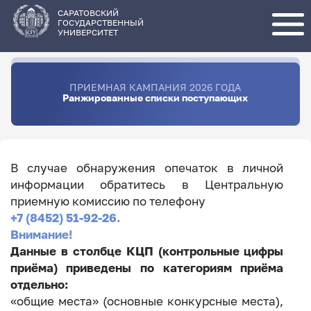
Перейти
к
основному
САРАТОВСКИЙ
содержанию
ГОСУДАРСТВЕННЫЙ
УНИВЕРСИТЕТ
ПРИЕМНАЯ КАМПАНИЯ 2026 ГОДА
Ранжированные списки поступающих
В случае обнаружения опечаток в личной
информации обратитесь в Центральную
приемную комиссию по телефону
+7 (8452) 51-92-26.
Внимание!
Данные в столбце КЦП (контрольные цифры
приёма) приведены по категориям приёма
отдельно:
«общие места» (основные конкурсные места),