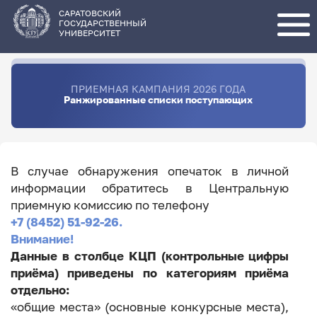
Перейти
к
основному
САРАТОВСКИЙ
содержанию
ГОСУДАРСТВЕННЫЙ
УНИВЕРСИТЕТ
ПРИЕМНАЯ КАМПАНИЯ 2026 ГОДА
Ранжированные списки поступающих
В случае обнаружения опечаток в личной
информации обратитесь в Центральную
приемную комиссию по телефону
+7 (8452) 51-92-26.
Внимание!
Данные в столбце КЦП (контрольные цифры
приёма) приведены по категориям приёма
отдельно:
«общие места» (основные конкурсные места),