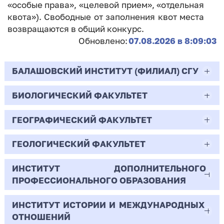
«особые права», «целевой прием», «отдельная
квота»). Свободные от заполнения квот места
возвращаются в общий конкурс.
Обновлено:
07.08.2026 в 8:09:03
БАЛАШОВСКИЙ ИНСТИТУТ (ФИЛИАЛ) СГУ
БИОЛОГИЧЕСКИЙ ФАКУЛЬТЕТ
44.03.02
Психолого-педагогическое образование
ГЕОГРАФИЧЕСКИЙ ФАКУЛЬТЕТ
06.03.01
Очная | Бакалавр
Биология
ГЕОЛОГИЧЕСКИЙ ФАКУЛЬТЕТ
05.03.02
Всего бюджетных мест - 10
Очная | Бакалавр
География
ИНСТИТУТ ДОПОЛНИТЕЛЬНОГО
05.03.01
ПРОФЕССИОНАЛЬНОГО ОБРАЗОВАНИЯ
Всего бюджетных мест - 50
Бюджет/
Профиль: Практическая
Очная | Бакалавр
Геология
Общие места
психология образования
ИНСТИТУТ ИСТОРИИ И МЕЖДУНАРОДНЫХ
38.03.02
Всего бюджетных мест - 15
Бюджет/Общие места
Очная | Бакалавр
ОТНОШЕНИЙ
8