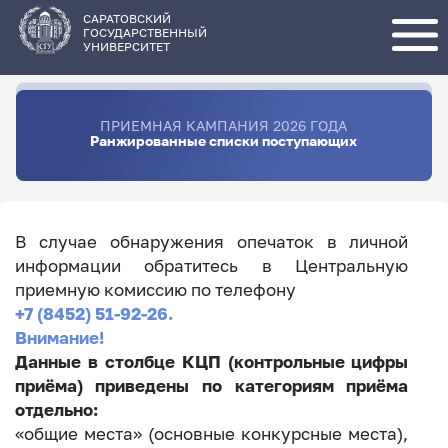
Перейти
к
основному
САРАТОВСКИЙ
содержанию
ГОСУДАРСТВЕННЫЙ
УНИВЕРСИТЕТ
ПРИЕМНАЯ КАМПАНИЯ 2026 ГОДА
Ранжированные списки поступающих
В случае обнаружения опечаток в личной
информации обратитесь в Центральную
приемную комиссию по телефону
+7 (8452) 51-92-26.
Внимание!
Данные в столбце КЦП (контрольные цифры
приёма) приведены по категориям приёма
отдельно:
«общие места» (основные конкурсные места),