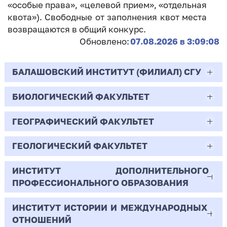
«особые права», «целевой прием», «отдельная
квота»). Свободные от заполнения квот места
возвращаются в общий конкурс.
Обновлено:
07.08.2026 в 3:09:08
БАЛАШОВСКИЙ ИНСТИТУТ (ФИЛИАЛ) СГУ
БИОЛОГИЧЕСКИЙ ФАКУЛЬТЕТ
44.03.02
Психолого-педагогическое образование
ГЕОГРАФИЧЕСКИЙ ФАКУЛЬТЕТ
06.03.01
Очная | Бакалавр
Биология
ГЕОЛОГИЧЕСКИЙ ФАКУЛЬТЕТ
05.03.02
Всего бюджетных мест - 10
Очная | Бакалавр
География
ИНСТИТУТ ДОПОЛНИТЕЛЬНОГО
05.03.01
ПРОФЕССИОНАЛЬНОГО ОБРАЗОВАНИЯ
Всего бюджетных мест - 50
Бюджет/
Профиль: Практическая
Очная | Бакалавр
Геология
Общие места
психология образования
ИНСТИТУТ ИСТОРИИ И МЕЖДУНАРОДНЫХ
38.03.02
Всего бюджетных мест - 15
Бюджет/Общие места
Очная | Бакалавр
ОТНОШЕНИЙ
8