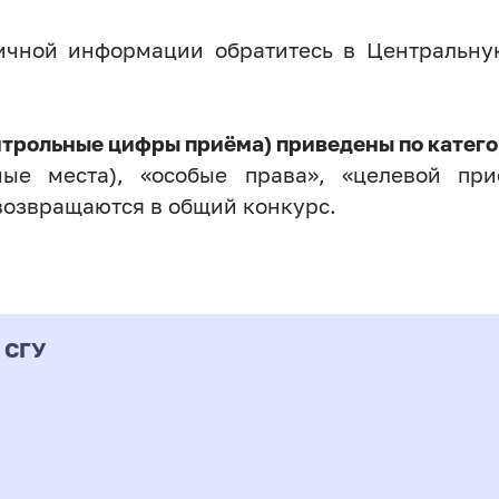
личной информации обратитесь в Центральн
нтрольные цифры приёма) приведены по катего
ые места), «особые права», «целевой прие
возвращаются в общий конкурс.
 СГУ
Форма
альность
К
подготовки