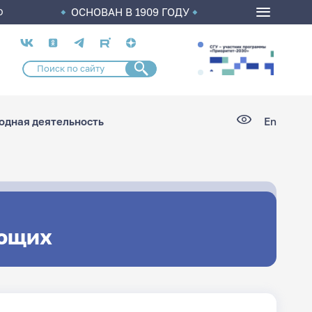
ОСНОВАН В 1909 ГОДУ
О
Социальные
сети
дная деятельность
En
ющих