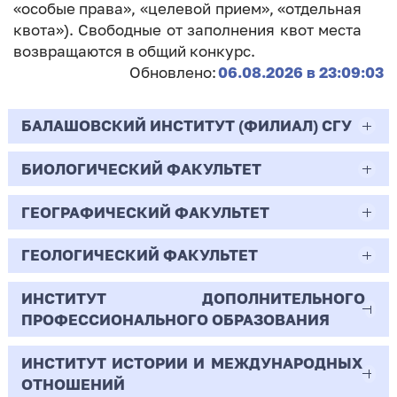
«особые права», «целевой прием», «отдельная
квота»). Свободные от заполнения квот места
возвращаются в общий конкурс.
Обновлено:
06.08.2026 в 23:09:03
БАЛАШОВСКИЙ ИНСТИТУТ (ФИЛИАЛ) СГУ
БИОЛОГИЧЕСКИЙ ФАКУЛЬТЕТ
44.03.02
Психолого-педагогическое образование
ГЕОГРАФИЧЕСКИЙ ФАКУЛЬТЕТ
06.03.01
Очная | Бакалавр
Биология
ГЕОЛОГИЧЕСКИЙ ФАКУЛЬТЕТ
05.03.02
Всего бюджетных мест - 10
Очная | Бакалавр
География
ИНСТИТУТ ДОПОЛНИТЕЛЬНОГО
05.03.01
ПРОФЕССИОНАЛЬНОГО ОБРАЗОВАНИЯ
Всего бюджетных мест - 50
Бюджет/
Профиль: Практическая
Очная | Бакалавр
Геология
Общие места
психология образования
ИНСТИТУТ ИСТОРИИ И МЕЖДУНАРОДНЫХ
38.03.02
Всего бюджетных мест - 15
Бюджет/Общие места
Очная | Бакалавр
ОТНОШЕНИЙ
8