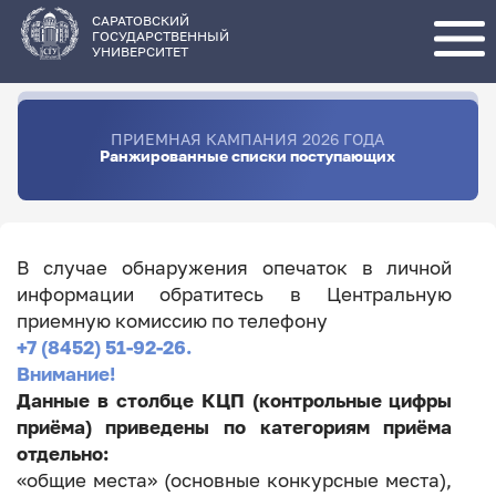
Перейти
к
основному
САРАТОВСКИЙ
содержанию
ГОСУДАРСТВЕННЫЙ
УНИВЕРСИТЕТ
ПРИЕМНАЯ КАМПАНИЯ 2026 ГОДА
Ранжированные списки поступающих
В случае обнаружения опечаток в личной
информации обратитесь в Центральную
приемную комиссию по телефону
+7 (8452) 51-92-26.
Внимание!
Данные в столбце КЦП (контрольные цифры
приёма) приведены по категориям приёма
отдельно:
«общие места» (основные конкурсные места),