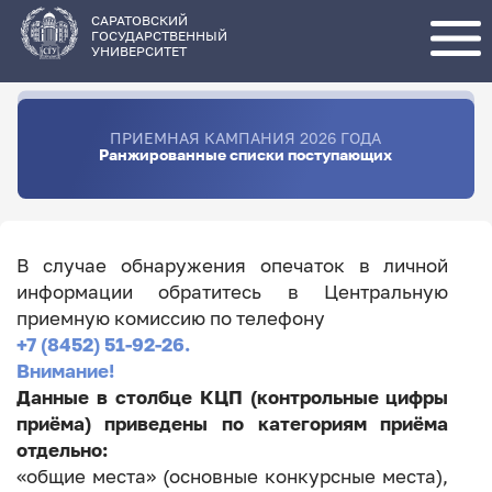
Перейти
к
основному
САРАТОВСКИЙ
содержанию
ГОСУДАРСТВЕННЫЙ
УНИВЕРСИТЕТ
ПРИЕМНАЯ КАМПАНИЯ 2026 ГОДА
Ранжированные списки поступающих
В случае обнаружения опечаток в личной
информации обратитесь в Центральную
приемную комиссию по телефону
+7 (8452) 51-92-26.
Внимание!
Данные в столбце КЦП (контрольные цифры
приёма) приведены по категориям приёма
отдельно:
«общие места» (основные конкурсные места),