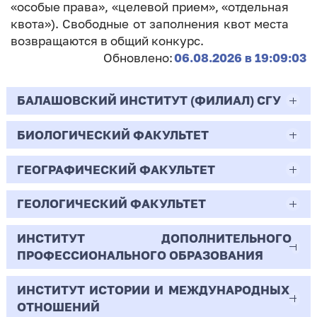
«особые права», «целевой прием», «отдельная
квота»). Свободные от заполнения квот места
возвращаются в общий конкурс.
Обновлено:
06.08.2026 в 19:09:03
БАЛАШОВСКИЙ ИНСТИТУТ (ФИЛИАЛ) СГУ
БИОЛОГИЧЕСКИЙ ФАКУЛЬТЕТ
44.03.02
Психолого-педагогическое образование
ГЕОГРАФИЧЕСКИЙ ФАКУЛЬТЕТ
06.03.01
Очная | Бакалавр
Биология
ГЕОЛОГИЧЕСКИЙ ФАКУЛЬТЕТ
05.03.02
Всего бюджетных мест - 10
Очная | Бакалавр
География
ИНСТИТУТ ДОПОЛНИТЕЛЬНОГО
05.03.01
ПРОФЕССИОНАЛЬНОГО ОБРАЗОВАНИЯ
Всего бюджетных мест - 50
Бюджет/
Профиль: Практическая
Очная | Бакалавр
Геология
Общие места
психология образования
ИНСТИТУТ ИСТОРИИ И МЕЖДУНАРОДНЫХ
38.03.02
Всего бюджетных мест - 15
Бюджет/Общие места
Очная | Бакалавр
ОТНОШЕНИЙ
8