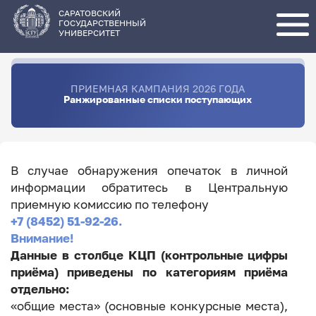
Перейти
к
основному
САРАТОВСКИЙ
содержанию
ГОСУДАРСТВЕННЫЙ
УНИВЕРСИТЕТ
ПРИЕМНАЯ КАМПАНИЯ 2026 ГОДА
Ранжированные списки поступающих
В случае обнаружения опечаток в личной
информации обратитесь в Центральную
приемную комиссию по телефону
+7 (8452) 51-92-26.
Внимание!
Данные в столбце КЦП (контрольные цифры
приёма) приведены по категориям приёма
отдельно:
«общие места» (основные конкурсные места),