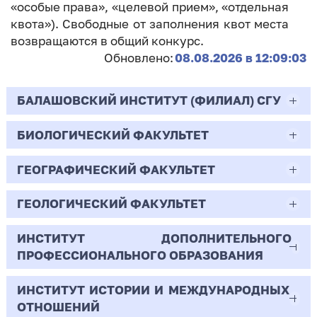
«особые права», «целевой прием», «отдельная
квота»). Свободные от заполнения квот места
возвращаются в общий конкурс.
Обновлено:
08.08.2026 в 12:09:03
БАЛАШОВСКИЙ ИНСТИТУТ (ФИЛИАЛ) СГУ
БИОЛОГИЧЕСКИЙ ФАКУЛЬТЕТ
44.03.02
Психолого-педагогическое образование
ГЕОГРАФИЧЕСКИЙ ФАКУЛЬТЕТ
06.03.01
Очная | Бакалавр
Биология
ГЕОЛОГИЧЕСКИЙ ФАКУЛЬТЕТ
05.03.02
Всего бюджетных мест - 10
Очная | Бакалавр
География
ИНСТИТУТ ДОПОЛНИТЕЛЬНОГО
05.03.01
ПРОФЕССИОНАЛЬНОГО ОБРАЗОВАНИЯ
Всего бюджетных мест - 50
Бюджет/
Профиль: Практическая
Очная | Бакалавр
Геология
Общие места
психология образования
ИНСТИТУТ ИСТОРИИ И МЕЖДУНАРОДНЫХ
38.03.02
Всего бюджетных мест - 15
Бюджет/Общие места
Очная | Бакалавр
ОТНОШЕНИЙ
8