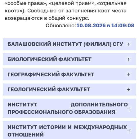
«особые права», «целевой прием», «отдельная
квота»). Свободные от заполнения квот места
возвращаются в общий конкурс.
Обновлено:
10.08.2026 в 14:09:08
БАЛАШОВСКИЙ ИНСТИТУТ (ФИЛИАЛ) СГУ
БИОЛОГИЧЕСКИЙ ФАКУЛЬТЕТ
44.03.02
Психолого-педагогическое образование
ГЕОГРАФИЧЕСКИЙ ФАКУЛЬТЕТ
06.03.01
Очная | Бакалавр
Биология
ГЕОЛОГИЧЕСКИЙ ФАКУЛЬТЕТ
05.03.02
Всего бюджетных мест - 10
Очная | Бакалавр
География
ИНСТИТУТ ДОПОЛНИТЕЛЬНОГО
05.03.01
ПРОФЕССИОНАЛЬНОГО ОБРАЗОВАНИЯ
Всего бюджетных мест - 50
Бюджет/
Профиль: Практическая
Очная | Бакалавр
Геология
Общие места
психология образования
ИНСТИТУТ ИСТОРИИ И МЕЖДУНАРОДНЫХ
38.03.02
Всего бюджетных мест - 15
Бюджет/Общие места
Очная | Бакалавр
ОТНОШЕНИЙ
8