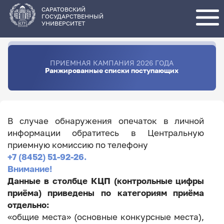
Перейти
к
основному
САРАТОВСКИЙ
содержанию
ГОСУДАРСТВЕННЫЙ
УНИВЕРСИТЕТ
ПРИЕМНАЯ КАМПАНИЯ 2026 ГОДА
Ранжированные списки поступающих
В случае обнаружения опечаток в личной
информации обратитесь в Центральную
приемную комиссию по телефону
+7 (8452) 51-92-26.
Внимание!
Данные в столбце КЦП (контрольные цифры
приёма) приведены по категориям приёма
отдельно:
«общие места» (основные конкурсные места),