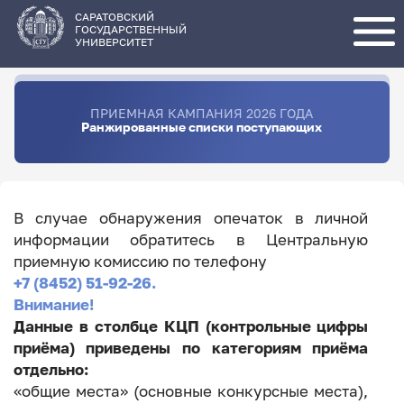
Перейти
к
основному
САРАТОВСКИЙ
содержанию
ГОСУДАРСТВЕННЫЙ
УНИВЕРСИТЕТ
ПРИЕМНАЯ КАМПАНИЯ 2026 ГОДА
Ранжированные списки поступающих
В случае обнаружения опечаток в личной
информации обратитесь в Центральную
приемную комиссию по телефону
+7 (8452) 51-92-26.
Внимание!
Данные в столбце КЦП (контрольные цифры
приёма) приведены по категориям приёма
отдельно:
«общие места» (основные конкурсные места),