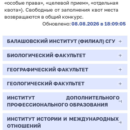
«особые права», «целевой прием», «отдельная
квота»). Свободные от заполнения квот места
возвращаются в общий конкурс.
Обновлено:
08.08.2026 в 18:09:05
БАЛАШОВСКИЙ ИНСТИТУТ (ФИЛИАЛ) СГУ
БИОЛОГИЧЕСКИЙ ФАКУЛЬТЕТ
44.03.02
Психолого-педагогическое образование
ГЕОГРАФИЧЕСКИЙ ФАКУЛЬТЕТ
06.03.01
Очная | Бакалавр
Биология
ГЕОЛОГИЧЕСКИЙ ФАКУЛЬТЕТ
05.03.02
Всего бюджетных мест - 10
Очная | Бакалавр
География
ИНСТИТУТ ДОПОЛНИТЕЛЬНОГО
05.03.01
ПРОФЕССИОНАЛЬНОГО ОБРАЗОВАНИЯ
Всего бюджетных мест - 50
Бюджет/
Профиль: Практическая
Очная | Бакалавр
Геология
Общие места
психология образования
ИНСТИТУТ ИСТОРИИ И МЕЖДУНАРОДНЫХ
38.03.02
Всего бюджетных мест - 15
Бюджет/Общие места
Очная | Бакалавр
ОТНОШЕНИЙ
8