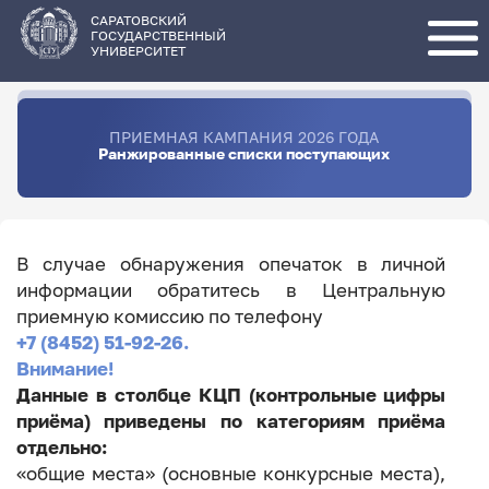
Перейти
к
основному
САРАТОВСКИЙ
содержанию
ГОСУДАРСТВЕННЫЙ
УНИВЕРСИТЕТ
ПРИЕМНАЯ КАМПАНИЯ 2026 ГОДА
Ранжированные списки поступающих
В случае обнаружения опечаток в личной
информации обратитесь в Центральную
приемную комиссию по телефону
+7 (8452) 51-92-26.
Внимание!
Данные в столбце КЦП (контрольные цифры
приёма) приведены по категориям приёма
отдельно:
«общие места» (основные конкурсные места),