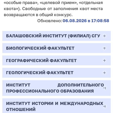
«особые права», «целевой прием», «отдельная
квота»). Свободные от заполнения квот места
возвращаются в общий конкурс.
Обновлено:
06.08.2026 в 17:08:58
БАЛАШОВСКИЙ ИНСТИТУТ (ФИЛИАЛ) СГУ
БИОЛОГИЧЕСКИЙ ФАКУЛЬТЕТ
44.03.02
Психолого-педагогическое образование
ГЕОГРАФИЧЕСКИЙ ФАКУЛЬТЕТ
06.03.01
Очная | Бакалавр
Биология
ГЕОЛОГИЧЕСКИЙ ФАКУЛЬТЕТ
05.03.02
Всего бюджетных мест - 10
Очная | Бакалавр
География
ИНСТИТУТ ДОПОЛНИТЕЛЬНОГО
05.03.01
ПРОФЕССИОНАЛЬНОГО ОБРАЗОВАНИЯ
Всего бюджетных мест - 50
Бюджет/
Профиль: Практическая
Очная | Бакалавр
Геология
Общие места
психология образования
ИНСТИТУТ ИСТОРИИ И МЕЖДУНАРОДНЫХ
38.03.02
Всего бюджетных мест - 15
Бюджет/Общие места
Очная | Бакалавр
ОТНОШЕНИЙ
8