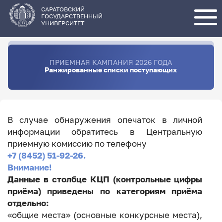
Перейти
к
основному
САРАТОВСКИЙ
содержанию
ГОСУДАРСТВЕННЫЙ
УНИВЕРСИТЕТ
ПРИЕМНАЯ КАМПАНИЯ 2026 ГОДА
Ранжированные списки поступающих
В случае обнаружения опечаток в личной
информации обратитесь в Центральную
приемную комиссию по телефону
+7 (8452) 51-92-26.
Внимание!
Данные в столбце КЦП (контрольные цифры
приёма) приведены по категориям приёма
отдельно:
«общие места» (основные конкурсные места),