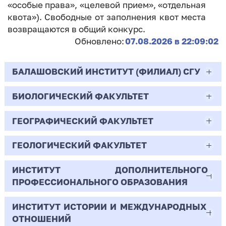
«особые права», «целевой прием», «отдельная
квота»). Свободные от заполнения квот места
возвращаются в общий конкурс.
Обновлено:
07.08.2026 в 22:09:02
БАЛАШОВСКИЙ ИНСТИТУТ (ФИЛИАЛ) СГУ
БИОЛОГИЧЕСКИЙ ФАКУЛЬТЕТ
44.03.02
Психолого-педагогическое образование
ГЕОГРАФИЧЕСКИЙ ФАКУЛЬТЕТ
06.03.01
Очная | Бакалавр
Биология
ГЕОЛОГИЧЕСКИЙ ФАКУЛЬТЕТ
05.03.02
Всего бюджетных мест - 10
Очная | Бакалавр
География
ИНСТИТУТ ДОПОЛНИТЕЛЬНОГО
05.03.01
ПРОФЕССИОНАЛЬНОГО ОБРАЗОВАНИЯ
Всего бюджетных мест - 50
Бюджет/
Профиль: Практическая
Очная | Бакалавр
Геология
Общие места
психология образования
ИНСТИТУТ ИСТОРИИ И МЕЖДУНАРОДНЫХ
38.03.02
Всего бюджетных мест - 15
Бюджет/Общие места
Очная | Бакалавр
ОТНОШЕНИЙ
8