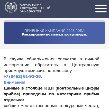
Перейти
к
основному
САРАТОВСКИЙ
содержанию
ГОСУДАРСТВЕННЫЙ
УНИВЕРСИТЕТ
ПРИЕМНАЯ КАМПАНИЯ 2026 ГОДА
Ранжированные списки поступающих
В случае обнаружения опечаток в личной
информации обратитесь в Центральную
приемную комиссию по телефону
+7 (8452) 51-92-26.
Внимание!
Данные в столбце КЦП (контрольные цифры
приёма) приведены по категориям приёма
отдельно:
«общие места» (основные конкурсные места),