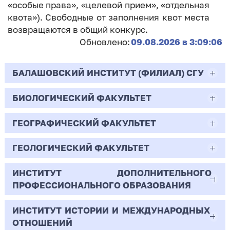
«особые права», «целевой прием», «отдельная
квота»). Свободные от заполнения квот места
возвращаются в общий конкурс.
Обновлено:
09.08.2026 в 3:09:06
БАЛАШОВСКИЙ ИНСТИТУТ (ФИЛИАЛ) СГУ
БИОЛОГИЧЕСКИЙ ФАКУЛЬТЕТ
44.03.02
Психолого-педагогическое образование
ГЕОГРАФИЧЕСКИЙ ФАКУЛЬТЕТ
06.03.01
Очная | Бакалавр
Биология
ГЕОЛОГИЧЕСКИЙ ФАКУЛЬТЕТ
05.03.02
Всего бюджетных мест - 10
Очная | Бакалавр
География
ИНСТИТУТ ДОПОЛНИТЕЛЬНОГО
05.03.01
ПРОФЕССИОНАЛЬНОГО ОБРАЗОВАНИЯ
Всего бюджетных мест - 50
Бюджет/
Профиль: Практическая
Очная | Бакалавр
Геология
Общие места
психология образования
ИНСТИТУТ ИСТОРИИ И МЕЖДУНАРОДНЫХ
38.03.02
Всего бюджетных мест - 15
Бюджет/Общие места
Очная | Бакалавр
ОТНОШЕНИЙ
8