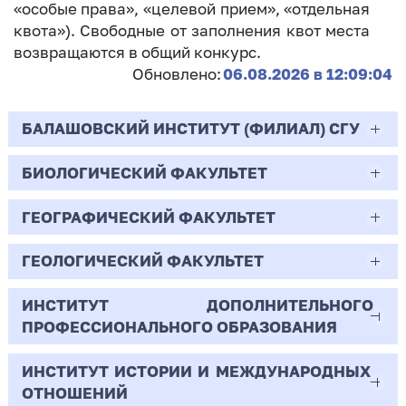
«особые права», «целевой прием», «отдельная
квота»). Свободные от заполнения квот места
возвращаются в общий конкурс.
Обновлено:
06.08.2026 в 12:09:04
БАЛАШОВСКИЙ ИНСТИТУТ (ФИЛИАЛ) СГУ
БИОЛОГИЧЕСКИЙ ФАКУЛЬТЕТ
44.03.02
Психолого-педагогическое образование
ГЕОГРАФИЧЕСКИЙ ФАКУЛЬТЕТ
06.03.01
Очная | Бакалавр
Биология
ГЕОЛОГИЧЕСКИЙ ФАКУЛЬТЕТ
05.03.02
Всего бюджетных мест - 10
Очная | Бакалавр
География
ИНСТИТУТ ДОПОЛНИТЕЛЬНОГО
05.03.01
ПРОФЕССИОНАЛЬНОГО ОБРАЗОВАНИЯ
Всего бюджетных мест - 50
Бюджет/
Профиль: Практическая
Очная | Бакалавр
Геология
Общие места
психология образования
ИНСТИТУТ ИСТОРИИ И МЕЖДУНАРОДНЫХ
38.03.02
Всего бюджетных мест - 15
Бюджет/Общие места
Очная | Бакалавр
ОТНОШЕНИЙ
8