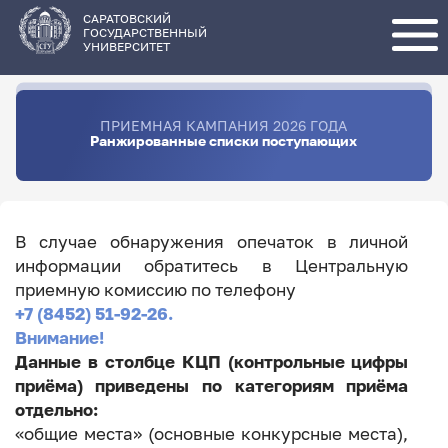
Перейти
к
основному
САРАТОВСКИЙ
содержанию
ГОСУДАРСТВЕННЫЙ
УНИВЕРСИТЕТ
ПРИЕМНАЯ КАМПАНИЯ 2026 ГОДА
Ранжированные списки поступающих
В случае обнаружения опечаток в личной
информации обратитесь в Центральную
приемную комиссию по телефону
+7 (8452) 51-92-26.
Внимание!
Данные в столбце КЦП (контрольные цифры
приёма) приведены по категориям приёма
отдельно:
«общие места» (основные конкурсные места),