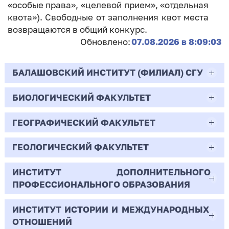
«особые права», «целевой прием», «отдельная
квота»). Свободные от заполнения квот места
возвращаются в общий конкурс.
Обновлено:
07.08.2026 в 8:09:03
БАЛАШОВСКИЙ ИНСТИТУТ (ФИЛИАЛ) СГУ
БИОЛОГИЧЕСКИЙ ФАКУЛЬТЕТ
44.03.02
Психолого-педагогическое образование
ГЕОГРАФИЧЕСКИЙ ФАКУЛЬТЕТ
06.03.01
Очная | Бакалавр
Биология
ГЕОЛОГИЧЕСКИЙ ФАКУЛЬТЕТ
05.03.02
Всего бюджетных мест - 10
Очная | Бакалавр
География
ИНСТИТУТ ДОПОЛНИТЕЛЬНОГО
05.03.01
ПРОФЕССИОНАЛЬНОГО ОБРАЗОВАНИЯ
Всего бюджетных мест - 50
Бюджет/
Профиль: Практическая
Очная | Бакалавр
Геология
Общие места
психология образования
ИНСТИТУТ ИСТОРИИ И МЕЖДУНАРОДНЫХ
38.03.02
Всего бюджетных мест - 15
Бюджет/Общие места
Очная | Бакалавр
ОТНОШЕНИЙ
8