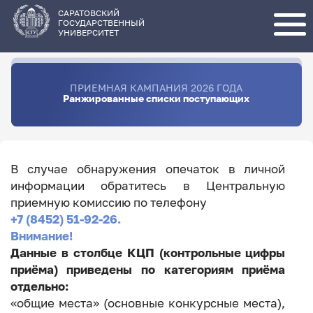
Перейти
к
основному
САРАТОВСКИЙ
содержанию
ГОСУДАРСТВЕННЫЙ
УНИВЕРСИТЕТ
ПРИЕМНАЯ КАМПАНИЯ 2026 ГОДА
Ранжированные списки поступающих
В случае обнаружения опечаток в личной
информации обратитесь в Центральную
приемную комиссию по телефону
+7 (8452) 51-92-26.
Внимание!
Данные в столбце КЦП (контрольные цифры
приёма) приведены по категориям приёма
отдельно:
«общие места» (основные конкурсные места),