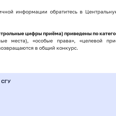
личной информации обратитесь в Центральн
нтрольные цифры приёма) приведены по катего
ые места), «особые права», «целевой прие
возвращаются в общий конкурс.
 СГУ
Форма
альность
К
подготовки