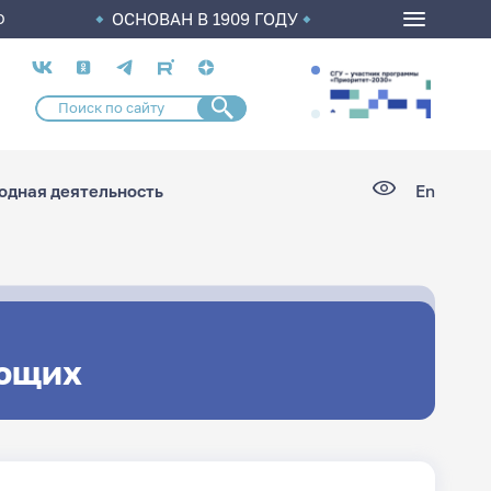
ОСНОВАН В 1909 ГОДУ
О
Социальные
сети
дная деятельность
En
ющих