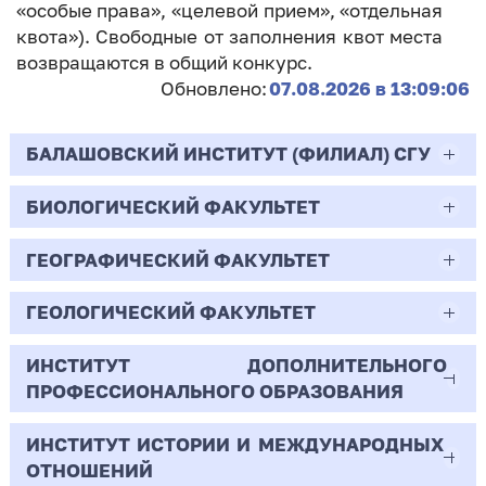
«особые права», «целевой прием», «отдельная
квота»). Свободные от заполнения квот места
возвращаются в общий конкурс.
Обновлено:
07.08.2026 в 13:09:06
БАЛАШОВСКИЙ ИНСТИТУТ (ФИЛИАЛ) СГУ
БИОЛОГИЧЕСКИЙ ФАКУЛЬТЕТ
44.03.02
Психолого-педагогическое образование
ГЕОГРАФИЧЕСКИЙ ФАКУЛЬТЕТ
06.03.01
Очная | Бакалавр
Биология
ГЕОЛОГИЧЕСКИЙ ФАКУЛЬТЕТ
05.03.02
Всего бюджетных мест - 10
Очная | Бакалавр
География
ИНСТИТУТ ДОПОЛНИТЕЛЬНОГО
05.03.01
ПРОФЕССИОНАЛЬНОГО ОБРАЗОВАНИЯ
Всего бюджетных мест - 50
Бюджет/
Профиль: Практическая
Очная | Бакалавр
Геология
Общие места
психология образования
ИНСТИТУТ ИСТОРИИ И МЕЖДУНАРОДНЫХ
38.03.02
Всего бюджетных мест - 15
Бюджет/Общие места
Очная | Бакалавр
ОТНОШЕНИЙ
8