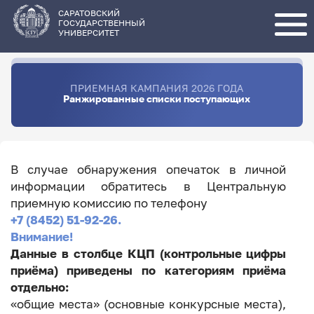
Перейти
к
основному
САРАТОВСКИЙ
содержанию
ГОСУДАРСТВЕННЫЙ
УНИВЕРСИТЕТ
ПРИЕМНАЯ КАМПАНИЯ 2026 ГОДА
Ранжированные списки поступающих
В случае обнаружения опечаток в личной
информации обратитесь в Центральную
приемную комиссию по телефону
+7 (8452) 51-92-26.
Внимание!
Данные в столбце КЦП (контрольные цифры
приёма) приведены по категориям приёма
отдельно:
«общие места» (основные конкурсные места),