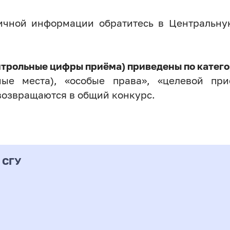
личной информации обратитесь в Центральн
нтрольные цифры приёма) приведены по катего
ые места), «особые права», «целевой прие
возвращаются в общий конкурс.
 СГУ
Форма
альность
К
подготовки