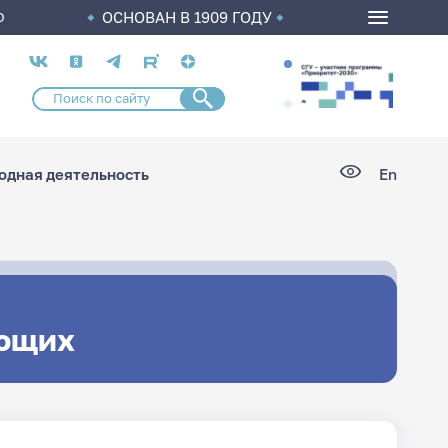
ОСНОВАН В 1909 ГОДУ
О
Социальные
сети
дная деятельность
En
ющих