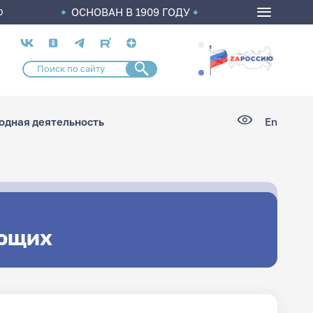
ОСНОВАН В 1909 ГОДУ
О
Социальные
сети
дная деятельность
En
ющих