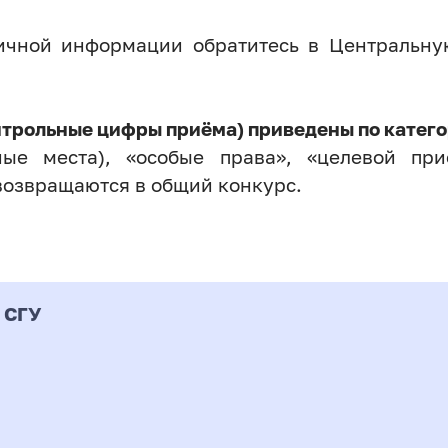
личной информации обратитесь в Центральн
нтрольные цифры приёма) приведены по катего
ые места), «особые права», «целевой прие
возвращаются в общий конкурс.
 СГУ
Форма
альность
К
подготовки