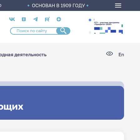
ОСНОВАН В 1909 ГОДУ
О
Социальные
сети
дная деятельность
En
ющих