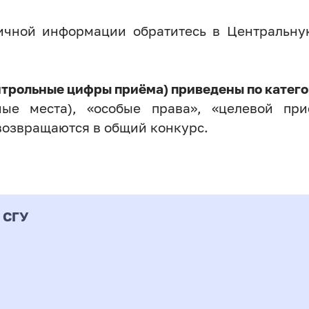
личной информации обратитесь в Центральн
нтрольные цифры приёма) приведены по катего
ые места), «особые права», «целевой прие
возвращаются в общий конкурс.
 СГУ
Форма
альность
К
подготовки