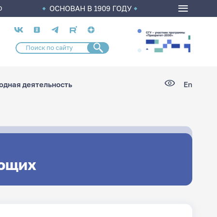
ОСНОВАН В 1909 ГОДУ
О
Социальные
сети
дная деятельность
En
ющих