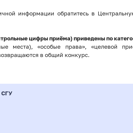
личной информации обратитесь в Центральн
нтрольные цифры приёма) приведены по катего
ые места), «особые права», «целевой прие
возвращаются в общий конкурс.
 СГУ
Форма
альность
К
подготовки