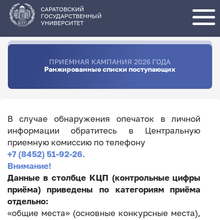
Перейти
к
основному
САРАТОВСКИЙ
содержанию
ГОСУДАРСТВЕННЫЙ
УНИВЕРСИТЕТ
ПРИЕМНАЯ КАМПАНИЯ 2026 ГОДА
Ранжированные списки поступающих
В случае обнаружения опечаток в личной
информации обратитесь в Центральную
приемную комиссию по телефону
+7 (8452) 51-92-26.
Внимание!
Данные в столбце КЦП (контрольные цифры
приёма) приведены по категориям приёма
отдельно:
«общие места» (основные конкурсные места),