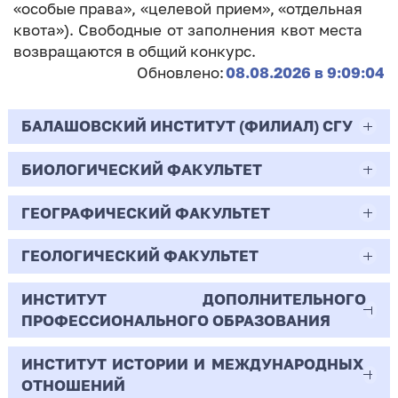
«особые права», «целевой прием», «отдельная
квота»). Свободные от заполнения квот места
возвращаются в общий конкурс.
Обновлено:
08.08.2026 в 9:09:04
БАЛАШОВСКИЙ ИНСТИТУТ (ФИЛИАЛ) СГУ
БИОЛОГИЧЕСКИЙ ФАКУЛЬТЕТ
44.03.02
Психолого-педагогическое образование
ГЕОГРАФИЧЕСКИЙ ФАКУЛЬТЕТ
06.03.01
Очная | Бакалавр
Биология
ГЕОЛОГИЧЕСКИЙ ФАКУЛЬТЕТ
05.03.02
Всего бюджетных мест - 10
Очная | Бакалавр
География
ИНСТИТУТ ДОПОЛНИТЕЛЬНОГО
05.03.01
ПРОФЕССИОНАЛЬНОГО ОБРАЗОВАНИЯ
Всего бюджетных мест - 50
Бюджет/
Профиль: Практическая
Очная | Бакалавр
Геология
Общие места
психология образования
ИНСТИТУТ ИСТОРИИ И МЕЖДУНАРОДНЫХ
38.03.02
Всего бюджетных мест - 15
Бюджет/Общие места
Очная | Бакалавр
ОТНОШЕНИЙ
8