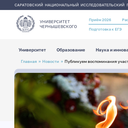
САРАТОВСКИЙ НАЦИОНАЛЬНЫЙ ИССЛЕДОВАТЕЛЬСКИЙ Г
Приём 2026
Ра
Header
УНИВЕРСИТЕТ
menu
ЧЕРНЫШЕВСКОГO
Подготовка к ЕГЭ
Университет
Образование
Наука и иннов
Перейти
Строка
Главная
Новости
Публикуем воспоминания учас
к
навигации
основному
содержанию