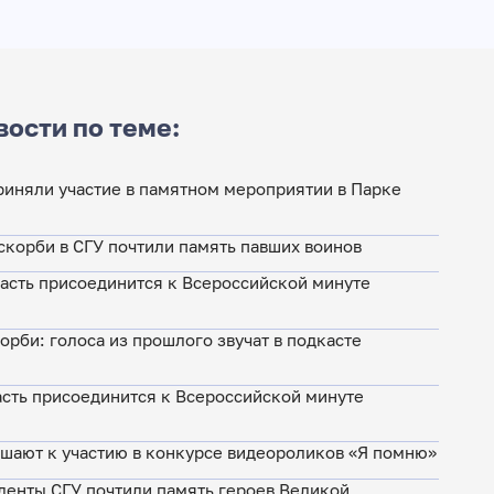
вости по теме:
риняли участие в памятном мероприятии в Парке
скорби в СГУ почтили память павших воинов
асть присоединится к Всероссийской минуте
орби: голоса из прошлого звучат в подкасте
асть присоединится к Всероссийской минуте
ашают к участию в конкурсе видеороликов «Я помню»
денты СГУ почтили память героев Великой