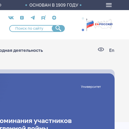
ОСНОВАН В 1909 ГОДУ
О
Социальные
сети
дная деятельность
En
Университет
оминания участников
твенной войны