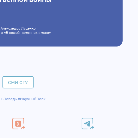
, Александра Луценко
ига «В нашей памяти их имена»
СМИ СГУ
ньПобеды
#НаучныйПолк