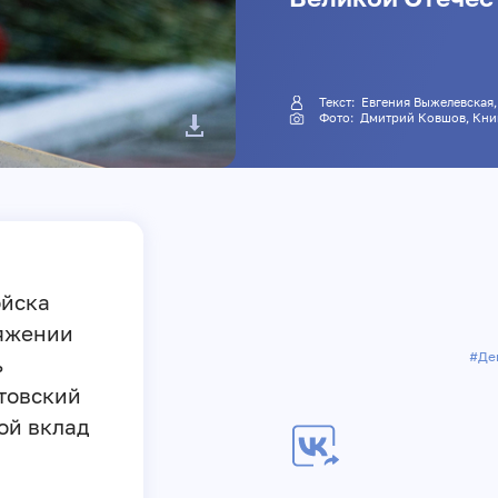
Текст:
Евгения Выжелевская
Фото:
Дмитрий Ковшов
, Кн
ойска
тяжении
#Де
ь
товский
ой вклад