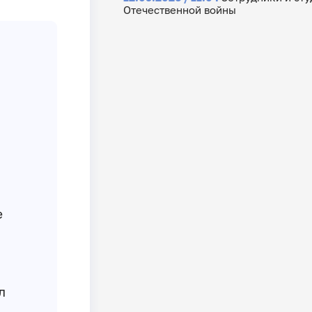
Отечественной войны
е
л