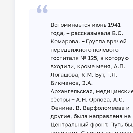
Вспоминается июнь 1941
года,
–
рассказывала В.С.
Комарова.
–
Группа врачей
передвижного полевого
госпиталя № 125, в которую
входили, кроме меня, А.П.
Логашова, К.М. Бут, Г.Л.
Бикманов, З.А.
Архангельская, медицински
сёстры
–
А.Н. Орлова, А.С.
Фенина, В. Варфоломеева и
другие, была направлена на
Центральный фронт. Путь бы
недолгим. С линии огня наш