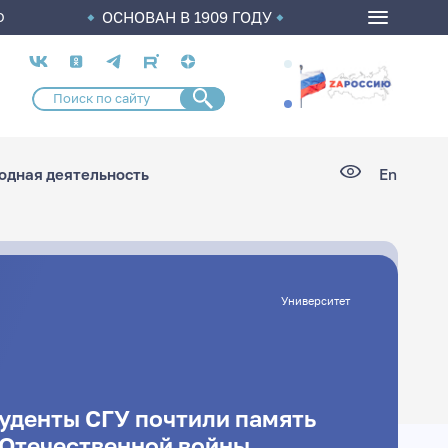
ОСНОВАН В 1909 ГОДУ
О
Социальные
сети
дная деятельность
En
Университет
туденты СГУ почтили память
 Отечественной войны