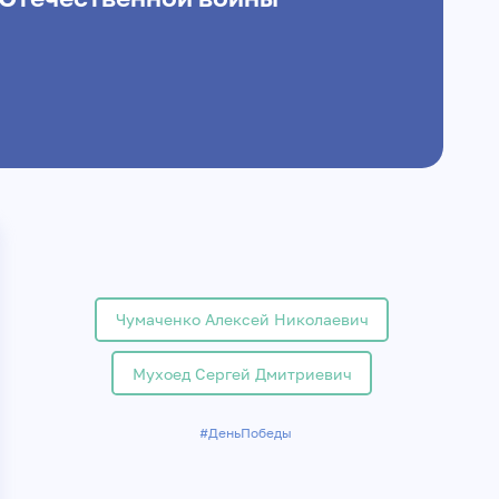
Чумаченко Алексей Николаевич
Мухоед Сергей Дмитриевич
#ДеньПобеды