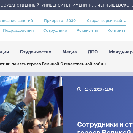
ОСУДАРСТВЕННЫЙ УНИВЕРСИТЕТ ИМЕНИ Н.Г. ЧЕРНЫШЕВСКОГ
списание занятий
Приоритет 2030
Старая версия сайта
Подразделения
Сотрудники
Реквизиты
Контакты
ации
Студенчество
Медиа
ДПО
Междунаро
чтили память героев Великой Отечественной войны
12.05.2026 / 11:04
Сотрудники и с
героев Великой