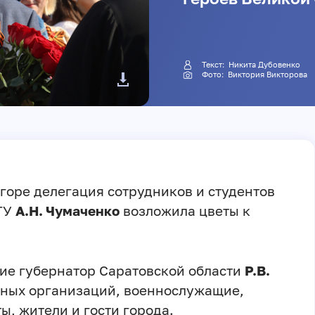
Текст: Никита Дубовенко
Фото:
Виктория Викторова
горе делегация сотрудников и студентов
СГУ
А.Н. Чумаченко
возложила цветы к
ие губернатор Саратовской области
Р.В.
нных организаций, военнослужащие,
ы, жители и гости города.