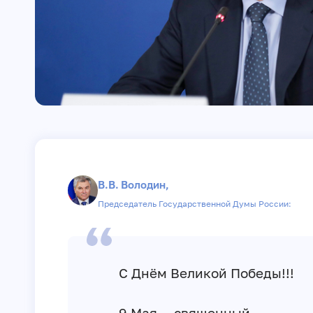
В.В. Володин,
Председатель Государственной Думы России:
С Днём Великой Победы!!!
9 Мая — священный