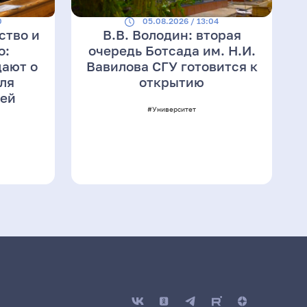
0
05.08.2026 / 13:04
ство и
В.В. Володин: вторая
о:
очередь Ботсада им. Н.И.
ают о
Вавилова СГУ готовится к
ля
открытию
лей
#Университет