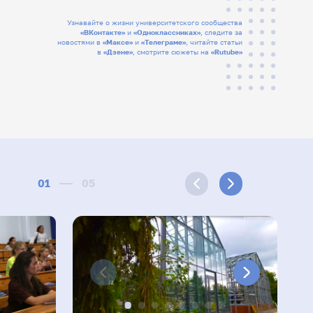
Узнавайте о жизни университетского сообщества
«ВКонтакте»
и
«Одноклассниках»
, следите за
новостями в
«Максе»
и
«Телеграме»
, читайте статьи
в
«Дзене»
, смотрите сюжеты на
«Rutube»
01
05