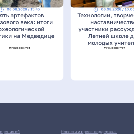
06.08.2026 / 15:45
06.08.2026 / 10:0
ять артефактов
Технологии, творче
зового века: итоги
наставничеств
рхеологической
участники рассужд
тики на Медведице
Летней школе д
молодых учите
#Университет
#Университет
едения об
Новости и пресс-поддержка: