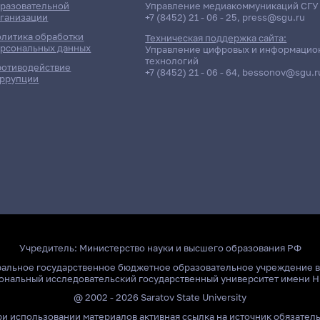
разовательной
Управление медиакоммуникаций СГУ
ганизации
+7 (8452) 21 - 06 - 25
,
press@sgu.ru
литика обработки
Техническая поддержка сайта:
рсональных данных
Управление цифровых и информацио
технологий
отиводействие
+7 (8452) 21 - 06 - 64
,
bessonov@sgu.r
ррупции
Учредитель:
Министерство науки и высшего образования РФ
ральное государственное бюджетное образовательное учреждение 
ональный исследовательский государственный университет имени Н
@ 2002 - 2026 Saratov State University
и использовании материалов активная ссылка на источник обязател