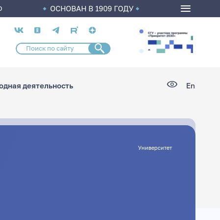
ОСНОВАН В 1909 ГОДУ
О
Социальные
сети
дная деятельность
En
Университет