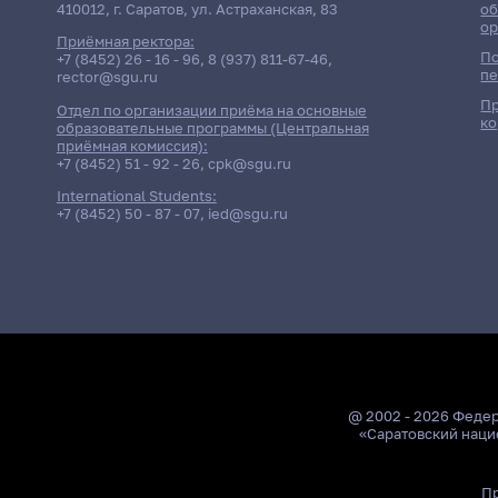
410012, г. Саратов, ул. Астраханская, 83
об
ор
Приёмная ректора:
По
+7 (8452) 26 - 16 - 96
,
8 (937) 811-67-46
,
пе
rector@sgu.ru
Пр
Отдел по организации приёма на основные
ко
образовательные программы (Центральная
приёмная комиссия):
+7 (8452) 51 - 92 - 26
,
cpk@sgu.ru
International Students:
+7 (8452) 50 - 87 - 07
,
ied@sgu.ru
@ 2002 - 2026 Феде
«Саратовский наци
Пр