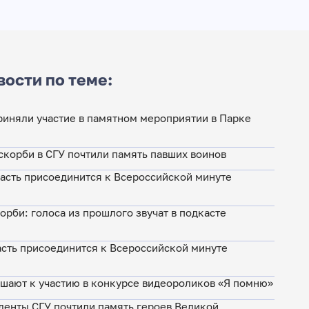
вости по теме:
риняли участие в памятном мероприятии в Парке
скорби в СГУ почтили память павших воинов
асть присоединится к Всероссийской минуте
орби: голоса из прошлого звучат в подкасте
асть присоединится к Всероссийской минуте
ашают к участию в конкурсе видеороликов «Я помню»
денты СГУ почтили память героев Великой