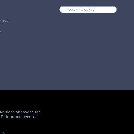
нных
u
высшего образования
.Г. Чернышевского»
ьна