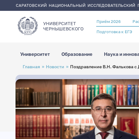
САРАТОВСКИЙ НАЦИОНАЛЬНЫЙ ИССЛЕДОВАТЕЛЬСКИЙ Г
Приём 2026
Ра
Header
УНИВЕРСИТЕТ
menu
ЧЕРНЫШЕВСКОГO
Подготовка к ЕГЭ
Университет
Образование
Наука и иннов
Перейти
Строка
Главная
Новости
Поздравление В.Н. Фалькова с
к
навигации
основному
содержанию