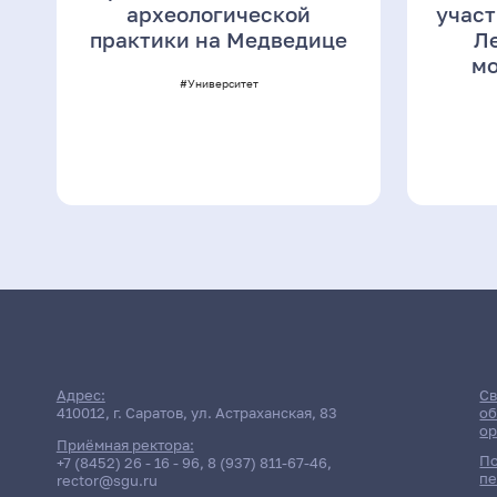
археологической
участ
практики на Медведице
Л
мо
#Университет
Адрес:
Св
410012, г. Саратов, ул. Астраханская, 83
об
ор
Приёмная ректора:
По
+7 (8452) 26 - 16 - 96
,
8 (937) 811-67-46
,
пе
rector@sgu.ru