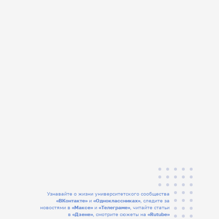
Узнавайте о жизни университетского сообщества
«ВКонтакте»
и
«Одноклассниках»
, следите за
новостями в
«Максе»
и
«Телеграме»
, читайте статьи
в
«Дзене»
, смотрите сюжеты на
«Rutube»