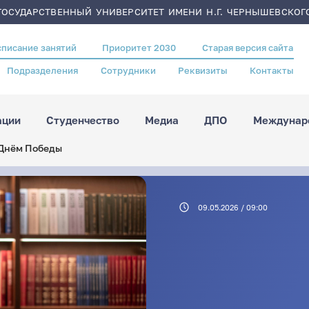
ОСУДАРСТВЕННЫЙ УНИВЕРСИТЕТ ИМЕНИ Н.Г. ЧЕРНЫШЕВСКОГ
списание занятий
Приоритет 2030
Старая версия сайта
Подразделения
Сотрудники
Реквизиты
Контакты
ации
Студенчество
Медиа
ДПО
Междунаро
 Днём Победы
09.05.2026 / 09:00