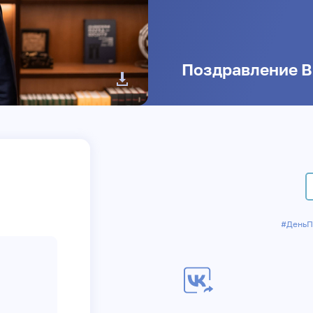
Поздравление В
#ДеньП