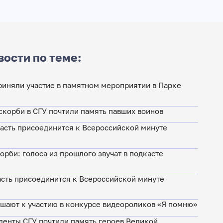
вости по теме:
риняли участие в памятном мероприятии в Парке
скорби в СГУ почтили память павших воинов
асть присоединится к Всероссийской минуте
орби: голоса из прошлого звучат в подкасте
асть присоединится к Всероссийской минуте
ашают к участию в конкурсе видеороликов «Я помню»
денты СГУ почтили память героев Великой