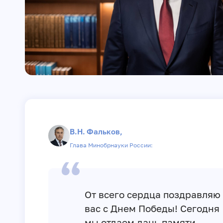
В.Н. Фальков,
Глава Минобрнауки России:
От всего сердца поздравляю
вас c Днем Победы! Сегодня
мы отдаем дань памяти