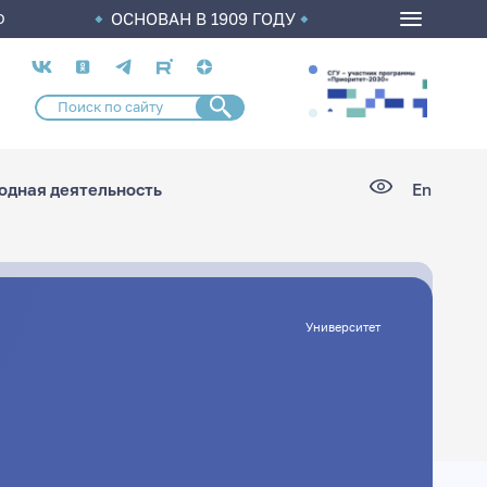
ОСНОВАН В 1909 ГОДУ
О
Социальные
сети
дная деятельность
En
Университет