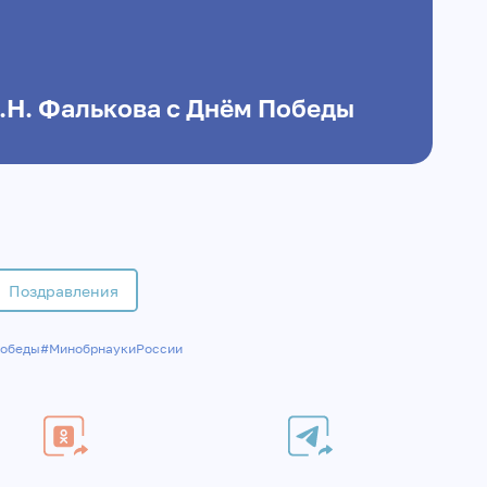
.Н. Фалькова с Днём Победы
Поздравления
обеды
#МинобрнаукиРоссии