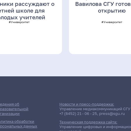
ники рассуждают о
Вавилова СГУ готов
етней школе для
открытию
лодых учителей
#Университет
#Университет
едения об
Новости и пресс-поддержка:
разовательной
Управление медиакоммуникаций СГУ
ганизации
+7 (8452) 21 - 06 - 25
,
press@sgu.ru
литика обработки
Техническая поддержка сайта:
рсональных данных
Управление цифровых и информацио