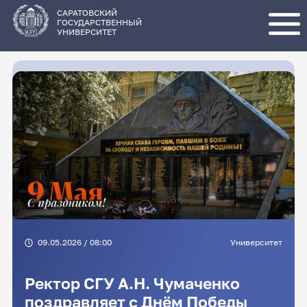
Перейти
к
основному
САРАТОВСКИЙ
содержанию
ГОСУДАРСТВЕННЫЙ
УНИВЕРСИТЕТ
09.05.2026 / 08:00
Университет
Ректор СГУ А.Н. Чумаченко
поздравляет с Днём Победы