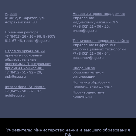
Адрес:
Новости и пресс-поддержка:
410012, г. Саратов, ул.
Управление
Астраханская, 83
медиакоммуникаций СГУ
+7 (8452) 21 - 06 - 25
,
press@sgu.ru
Приёмная ректора:
+7 (8452) 26 - 16 - 96
,
8 (937)
811-67-46
,
rector@sgu.ru
Техническая поддержка сайта:
Управление цифровых и
информационных технологий
Отдел по организации
+7 (8452) 21 - 06 - 64
,
приёма на основные
bessonov@sgu.ru
образовательные
программы (Центральная
приёмная комиссия):
Сведения об
+7 (8452) 51 - 92 - 26
,
образовательной
cpk@sgu.ru
организации
Политика обработки
персональных данных
International Students:
+7 (8452) 50 - 87 - 07
,
Противодействие
ied@sgu.ru
коррупции
Учредитель:
Министерство науки и высшего образования
РФ