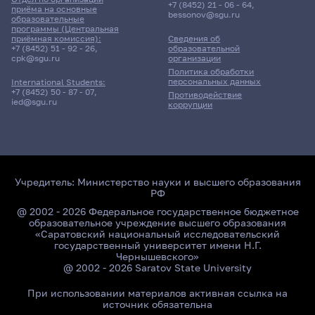
+7 (8452) 21 - 06 - 64
,
приёма на основные
bessonov@sgu.ru
образовательные
программы (Центральная
приёмная комиссия):
Сведения об
+7 (8452) 51 - 92 - 26
,
образовательной
cpk@sgu.ru
организации
Политика обработки
персональных данных
International Students:
+7 (8452) 50 - 87 - 07
,
Противодействие
ied@sgu.ru
коррупции
Учредитель:
Министерство науки и высшего образования
РФ
@ 2002 - 2026 Федеральное государственное бюджетное
образовательное учреждение высшего образования
«Саратовский национальный исследовательский
государственный университет имени Н.Г.
Чернышевского»
@ 2002 - 2026 Saratov State University
При использовании материалов активная ссылка на
источник обязательна