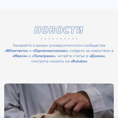
НОВОСТИ
Узнавайте о жизни университетского сообщества
«ВКонтакте»
и
«Одноклассниках»
, следите за новостями в
«Максе»
и
«Телеграме»
, читайте статьи в
«Дзене»
,
смотрите сюжеты на
«Rutube»