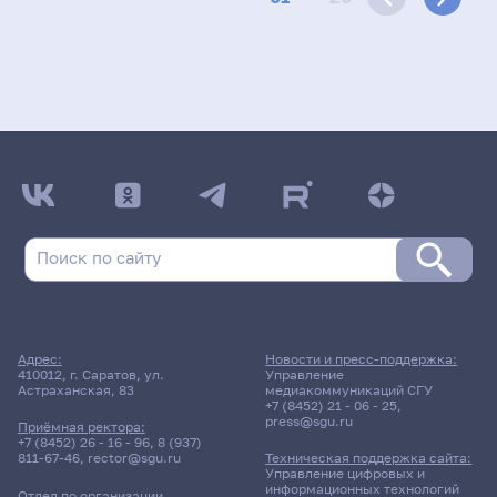
Адрес:
Новости и пресс-поддержка:
410012, г. Саратов, ул.
Управление
Астраханская, 83
медиакоммуникаций СГУ
+7 (8452) 21 - 06 - 25
,
press@sgu.ru
Приёмная ректора:
+7 (8452) 26 - 16 - 96
,
8 (937)
811-67-46
,
rector@sgu.ru
Техническая поддержка сайта:
Управление цифровых и
информационных технологий
Отдел по организации