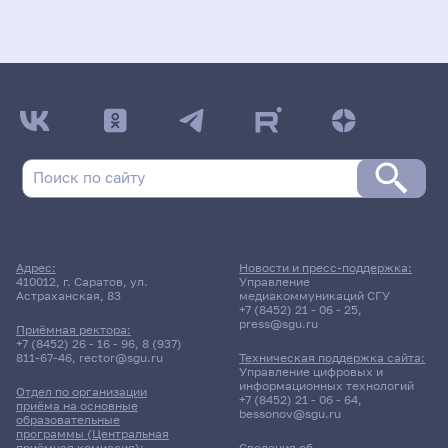
Адрес:
Новости и пресс-поддержка:
410012, г. Саратов, ул.
Управление
Астраханская, 83
медиакоммуникаций СГУ
+7 (8452) 21 - 06 - 25
,
press@sgu.ru
Приёмная ректора:
+7 (8452) 26 - 16 - 96
,
8 (937)
811-67-46
,
rector@sgu.ru
Техническая поддержка сайта:
Управление цифровых и
информационных технологий
Отдел по организации
+7 (8452) 21 - 06 - 64
,
приёма на основные
bessonov@sgu.ru
образовательные
программы (Центральная
приёмная комиссия):
Сведения об