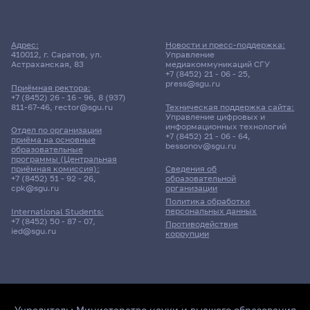
Адрес:
Новости и пресс-поддержка:
410012, г. Саратов, ул.
Управление
Астраханская, 83
медиакоммуникаций СГУ
+7 (8452) 21 - 06 - 25
,
press@sgu.ru
Приёмная ректора:
+7 (8452) 26 - 16 - 96
,
8 (937)
811-67-46
,
rector@sgu.ru
Техническая поддержка сайта:
Управление цифровых и
информационных технологий
Отдел по организации
+7 (8452) 21 - 06 - 64
,
приёма на основные
bessonov@sgu.ru
образовательные
программы (Центральная
приёмная комиссия):
Сведения об
+7 (8452) 51 - 92 - 26
,
образовательной
cpk@sgu.ru
организации
Политика обработки
персональных данных
International Students:
+7 (8452) 50 - 87 - 07
,
Противодействие
ied@sgu.ru
коррупции
Учредитель:
Министерство науки и высшего образования