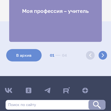
Круглый стол
Моя профессия – учитель
Подробнее
01
04
В архив