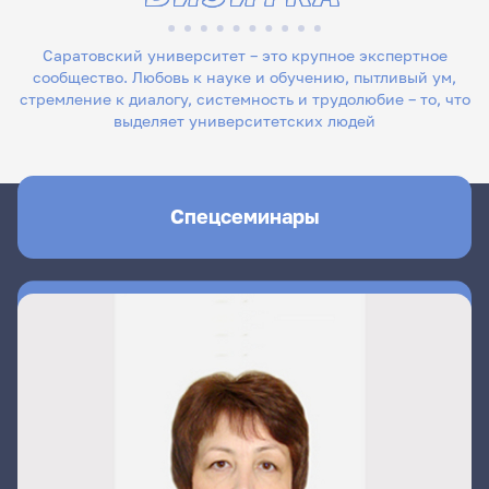
Саратовский университет – это крупное экспертное
сообщество. Любовь к науке и обучению, пытливый ум,
стремление к диалогу, системность и трудолюбие – то, что
выделяет университетских людей
Спецсеминары